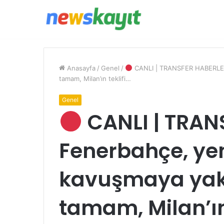
Anasayfa
/
Genel
/
CANLI | TRANSFER HABERLERİ
tamam, Milan’ın teklifi…
Genel
CANLI | TRAN
Fenerbahçe, yen
kavuşmaya yak
tamam, Milan’ın 