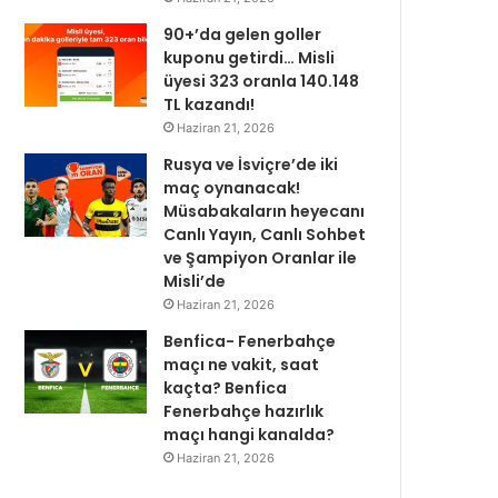
90+’da gelen goller
kuponu getirdi… Misli
üyesi 323 oranla 140.148
TL kazandı!
Haziran 21, 2026
Rusya ve İsviçre’de iki
maç oynanacak!
Müsabakaların heyecanı
Canlı Yayın, Canlı Sohbet
ve Şampiyon Oranlar ile
Misli’de
Haziran 21, 2026
Benfica- Fenerbahçe
maçı ne vakit, saat
kaçta? Benfica
Fenerbahçe hazırlık
maçı hangi kanalda?
Haziran 21, 2026