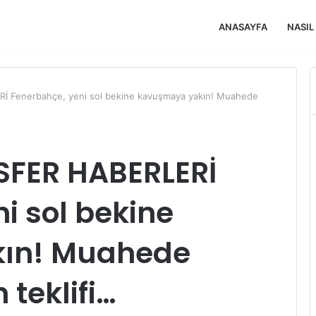
ANASAYFA
NASIL
 Fenerbahçe, yeni sol bekine kavuşmaya yakın! Muahede
SFER HABERLERİ
i sol bekine
ın! Muahede
teklifi…