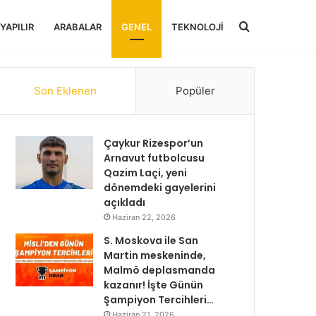
Arama
 YAPILIR
ARABALAR
GENEL
TEKNOLOJI
yap
Son Eklenen
Popüler
...
Çaykur Rizespor’un
Arnavut futbolcusu
Qazim Laçi, yeni
dönemdeki gayelerini
açıkladı
Haziran 22, 2026
S. Moskova ile San
Martin meskeninde,
Malmö deplasmanda
kazanır! İşte Günün
Şampiyon Tercihleri…
Haziran 21, 2026