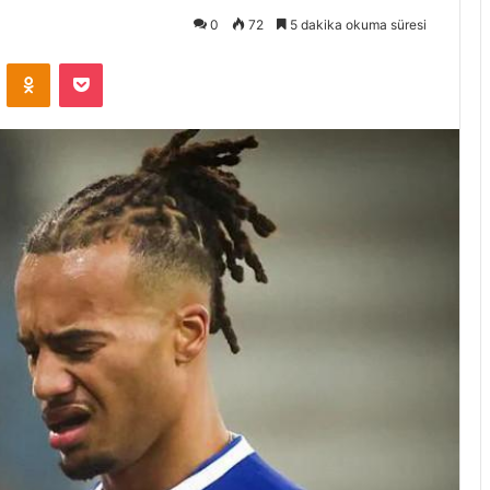
0
72
5 dakika okuma süresi
VKontakte
Odnoklassniki
Pocket