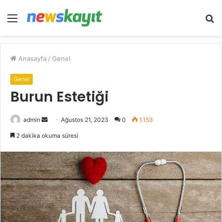
Menü
A
y
...
Anasayfa
/
Genel
Genel
Burun Estetiği
Bir
admin
Ağustos 21, 2023
0
1.153
e-
2 dakika okuma süresi
posta
göndermek