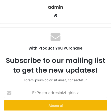
admin
Web
sitesi
With Product You Purchase
Subscribe to our mailing list
to get the new updates!
Lorem ipsum dolor sit amet, consectetur.
E-
Posta
adresinizi
giriniz