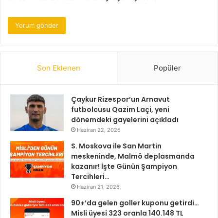
Son Eklenen
Popüler
Çaykur Rizespor’un Arnavut
futbolcusu Qazim Laçi, yeni
dönemdeki gayelerini açıkladı
Haziran 22, 2026
S. Moskova ile San Martin
meskeninde, Malmö deplasmanda
kazanır! İşte Günün Şampiyon
Tercihleri…
Haziran 21, 2026
90+’da gelen goller kuponu getirdi…
Misli üyesi 323 oranla 140.148 TL