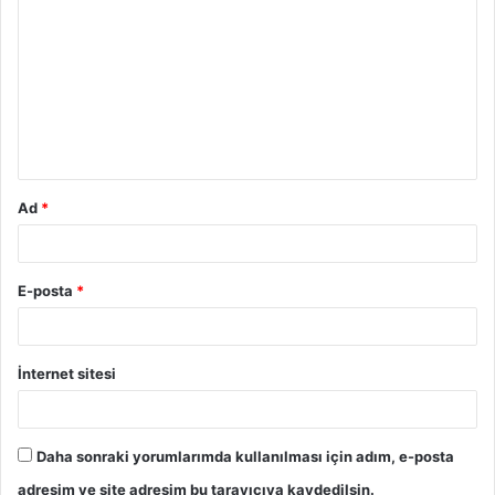
o
r
u
m
*
Ad
*
E-posta
*
İnternet sitesi
Daha sonraki yorumlarımda kullanılması için adım, e-posta
adresim ve site adresim bu tarayıcıya kaydedilsin.