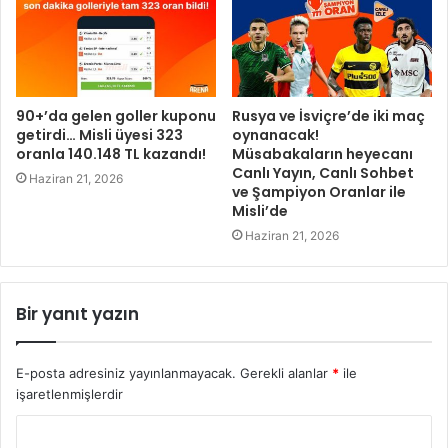
90+’da gelen goller kuponu
Rusya ve İsviçre’de iki maç
getirdi… Misli üyesi 323
oynanacak!
oranla 140.148 TL kazandı!
Müsabakaların heyecanı
Canlı Yayın, Canlı Sohbet
Haziran 21, 2026
ve Şampiyon Oranlar ile
Misli’de
Haziran 21, 2026
Bir yanıt yazın
E-posta adresiniz yayınlanmayacak.
Gerekli alanlar
*
ile
işaretlenmişlerdir
Y