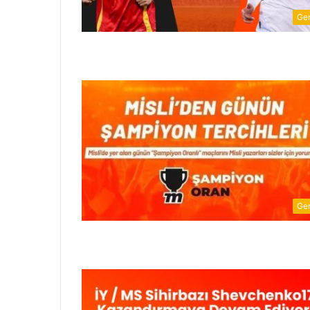
Ge
Ge