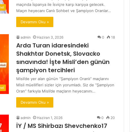
maçında İspanya ile İsviçre karşı karşıya gelecek.
nel
Maçın heyecanı Canlı Sohbet ve Şampiyon Oranlar…
Devamını Oku »
admin
Haziran 3, 2026
0
18
Arda Turan idaresindeki
Shakhtar Donetsk, Slovacko
sınavında! İşte Misli’den günün
şampiyon tercihleri
Misli’de yer alan günün “Şampiyon Oranlı” maçlarını
Misli müellifleri sizler için yorumladı. Siz de “Şampiyon
nel
Oran” farkıyla Misli’de maçların heyecanını…
Devamını Oku »
admin
Haziran 1, 2026
0
20
İY / MS Sihirbazı Shevchenko17