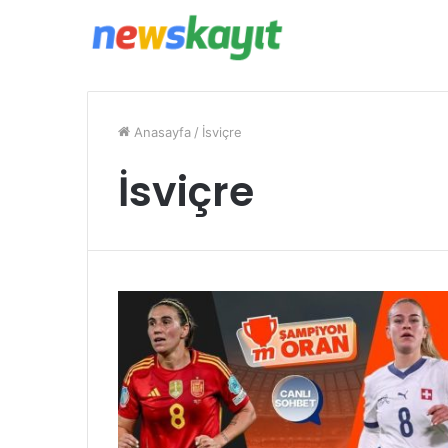
Anasayfa
/
İsviçre
İsviçre