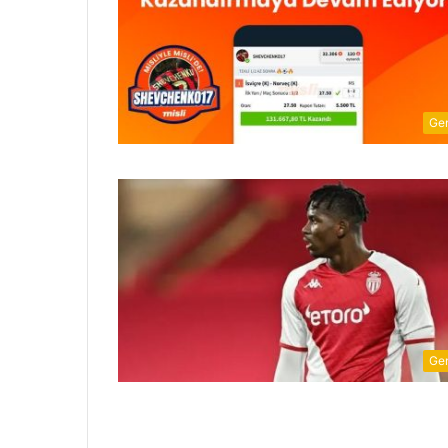
Ge
Ge