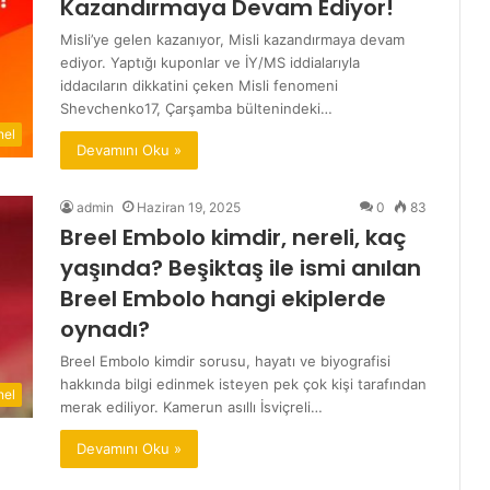
Kazandırmaya Devam Ediyor!
Misli’ye gelen kazanıyor, Misli kazandırmaya devam
ediyor. Yaptığı kuponlar ve İY/MS iddialarıyla
iddacıların dikkatini çeken Misli fenomeni
Shevchenko17, Çarşamba bültenindeki…
nel
Devamını Oku »
admin
Haziran 19, 2025
0
83
Breel Embolo kimdir, nereli, kaç
yaşında? Beşiktaş ile ismi anılan
Breel Embolo hangi ekiplerde
oynadı?
Breel Embolo kimdir sorusu, hayatı ve biyografisi
hakkında bilgi edinmek isteyen pek çok kişi tarafından
nel
merak ediliyor. Kamerun asıllı İsviçreli…
Devamını Oku »