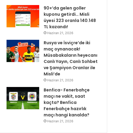
90+’da gelen goller
kuponu getirdi… Misli
üyesi 323 oranla 140.148
TL kazandı!
Haziran 21, 2026
Rusya ve İsviçre’de iki
maç oynanacak!
Müsabakaların heyecanı
Canlı Yayın, Canlı Sohbet
ve Şampiyon Oranlar ile
Misli’de
Haziran 21, 2026
Benfica- Fenerbahçe
maçı ne vakit, saat
kaçta? Benfica
Fenerbahçe hazırlık
maçı hangi kanalda?
Haziran 21, 2026