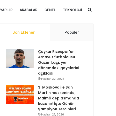
Arama
 YAPILIR
ARABALAR
GENEL
TEKNOLOJI
yap
Son Eklenen
Popüler
...
Çaykur Rizespor’un
Arnavut futbolcusu
Qazim Laçi, yeni
dönemdeki gayelerini
açıkladı
Haziran 22, 2026
S. Moskova ile San
Martin meskeninde,
Malmö deplasmanda
kazanır! İşte Günün
Şampiyon Tercihleri…
Haziran 21, 2026