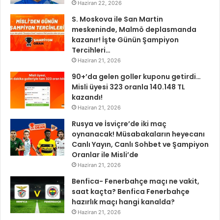
Haziran 22, 2026
S. Moskova ile San Martin
meskeninde, Malmö deplasmanda
kazanır! İşte Günün Şampiyon
Tercihleri…
Haziran 21, 2026
90+’da gelen goller kuponu getirdi…
Misli üyesi 323 oranla 140.148 TL
kazandı!
Haziran 21, 2026
Rusya ve İsviçre’de iki maç
oynanacak! Müsabakaların heyecanı
Canlı Yayın, Canlı Sohbet ve Şampiyon
Oranlar ile Misli’de
Haziran 21, 2026
Benfica- Fenerbahçe maçı ne vakit,
saat kaçta? Benfica Fenerbahçe
hazırlık maçı hangi kanalda?
Haziran 21, 2026