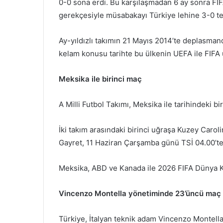
0-0 sona erdi. Bu karşılaşmadan 6 ay sonra FIFA
gerekçesiyle müsabakayı Türkiye lehine 3-0 tesc
Ay-yıldızlı takımın 21 Mayıs 2014’te deplasmand
kelam konusu tarihte bu ülkenin UEFA ile FIFA
Meksika ile birinci maç
A Milli Futbol Takımı, Meksika ile tarihindeki bi
İki takım arasındaki birinci uğraşa Kuzey Carol
Gayret, 11 Haziran Çarşamba günü TSİ 04.00’te
Meksika, ABD ve Kanada ile 2026 FIFA Dünya Ku
Vincenzo Montella yönetiminde 23’üncü maç​​​​​​​
Türkiye, İtalyan teknik adam Vincenzo Montell