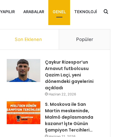
Arama
 YAPILIR
ARABALAR
GENEL
TEKNOLOJI
yap
Son Eklenen
Popüler
...
Çaykur Rizespor’un
Arnavut futbolcusu
Qazim Laçi, yeni
dönemdeki gayelerini
açıkladı
Haziran 22, 2026
S. Moskova ile San
Martin meskeninde,
Malmö deplasmanda
kazanır! İşte Günün
Şampiyon Tercihleri…
Haziran 21, 2026