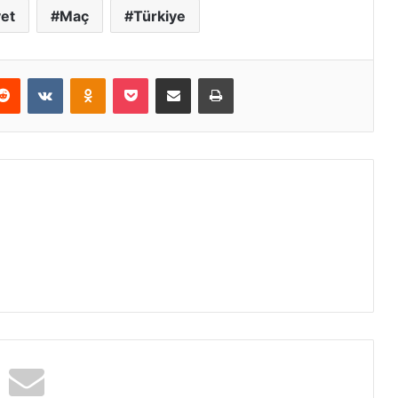
yet
Maç
Türkiye
erest
Reddit
VKontakte
Odnoklassniki
Pocket
E-Posta ile paylaş
Yazdır