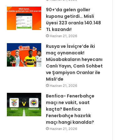
90+’da gelen goller
kuponu getirdi… Misli
üyesi 323 oranla 140.148
TL kazandı!
Haziran 21, 2026
Rusya ve İsviçre’de iki
maç oynanacak!
Müsabakaların heyecanı
Canlı Yayın, Canlı Sohbet
ve Şampiyon Oranlar ile
Misli’de
Haziran 21, 2026
Benfica- Fenerbahçe
maçı ne vakit, saat
kaçta? Benfica
Fenerbahçe hazırlık
maçı hangi kanalda?
Haziran 21, 2026