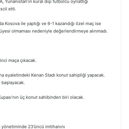
, Yunanistan’ın kural dışı futbolcu oynattığı
il etti.
a Kosova ile yaptığı ve 6-1 kazandığı özel maç ise
 üyesi olmaması nedeniyle değerlendirmeye alınmadı.
rinci maça çıkacak.
ina eyaletindeki Kenan Stadı konut sahipliği yapacak.
 başlayacak.
pası’nın üç konut sahibinden biri olacak.
a yönetiminde 23’üncü imtihanını