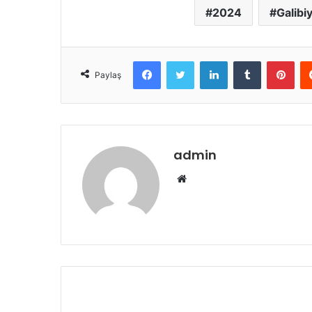
2024
Galibi
Facebook
Twitter
LinkedIn
Tumblr
Pint
Paylaş
admin
Web
sitesi