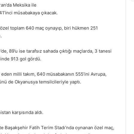
ran’da Meksika ile
 641’inci müsabakaya çıkacak.
sı özel toplam 640 maç oynayıp, biri hükmen 251
.
’de, 89’u ise tarafsız sahada çıktığı maçlarda, 3 tanesi
sinde 913 gol gördü.
 eden milli takım, 640 müsabakanın 555’ini Avrupa,
ü de Okyanusya temsilcileriyle yaptı.​​​
istan karşısında aldı.
’te Başakşehir Fatih Terim Stadı’nda oynanan özel maç,