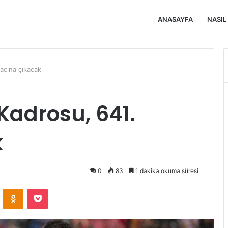
ANASAYFA
NASIL
açına çıkacak
Kadrosu, 641.
k
0
83
1 dakika okuma süresi
VKontakte
Odnoklassniki
Pocket