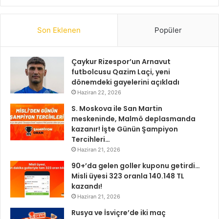
Son Eklenen
Popüler
Çaykur Rizespor’un Arnavut
futbolcusu Qazim Laçi, yeni
dönemdeki gayelerini açıkladı
Haziran 22, 2026
S. Moskova ile San Martin
meskeninde, Malmö deplasmanda
kazanır! İşte Günün Şampiyon
Tercihleri…
Haziran 21, 2026
90+’da gelen goller kuponu getirdi…
Misli üyesi 323 oranla 140.148 TL
kazandı!
Haziran 21, 2026
Rusya ve İsviçre’de iki maç