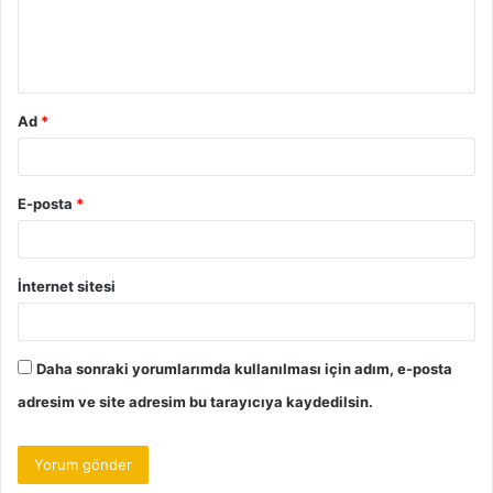
m
*
Ad
*
E-posta
*
İnternet sitesi
Daha sonraki yorumlarımda kullanılması için adım, e-posta
adresim ve site adresim bu tarayıcıya kaydedilsin.