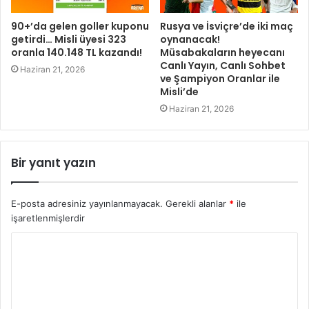
90+’da gelen goller kuponu
Rusya ve İsviçre’de iki maç
getirdi… Misli üyesi 323
oynanacak!
oranla 140.148 TL kazandı!
Müsabakaların heyecanı
Canlı Yayın, Canlı Sohbet
Haziran 21, 2026
ve Şampiyon Oranlar ile
Misli’de
Haziran 21, 2026
Bir yanıt yazın
E-posta adresiniz yayınlanmayacak.
Gerekli alanlar
*
ile
işaretlenmişlerdir
Y
o
r
u