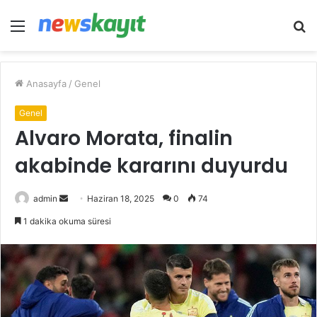
Menü
A
y
...
Anasayfa
/
Genel
Genel
Alvaro Morata, finalin
akabinde kararını duyurdu
Bir
admin
Haziran 18, 2025
0
74
e-
1 dakika okuma süresi
posta
göndermek