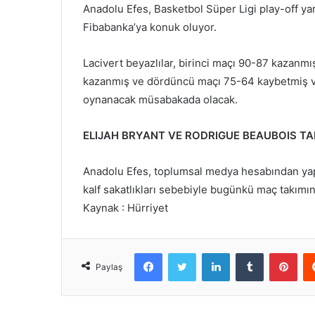
Anadolu Efes, Basketbol Süper Ligi play-off yar
Fibabanka’ya konuk oluyor.
Lacivert beyazlılar, birinci maçı 90-87 kazanm
kazanmış ve dördüncü maçı 75-64 kaybetmiş ve
oynanacak müsabakada olacak.
ELIJAH BRYANT VE RODRIGUE BEAUBOIS T
Anadolu Efes, toplumsal medya hesabından yapt
kalf sakatlıkları sebebiyle bugünkü maç takımın
Kaynak : Hürriyet
Facebook
Twitter
LinkedIn
Tumblr
Pint
Paylaş