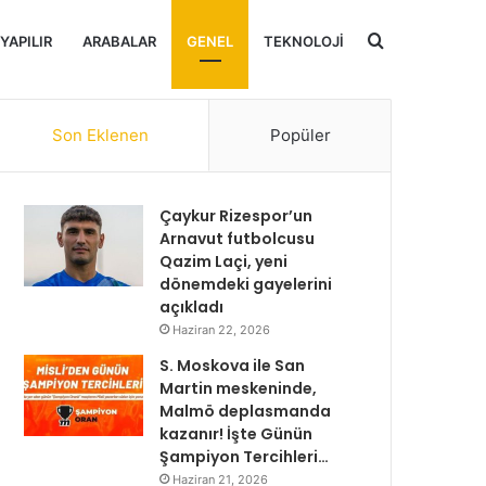
Arama
 YAPILIR
ARABALAR
GENEL
TEKNOLOJI
yap
Son Eklenen
Popüler
...
Çaykur Rizespor’un
Arnavut futbolcusu
Qazim Laçi, yeni
dönemdeki gayelerini
açıkladı
Haziran 22, 2026
S. Moskova ile San
Martin meskeninde,
Malmö deplasmanda
kazanır! İşte Günün
Şampiyon Tercihleri…
Haziran 21, 2026