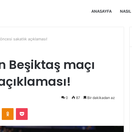
ANASAYFA
NASIL
öncesi sakatlık açıklaması!
n Beşiktaş maçı
 açıklaması!
0
87
Bir dakikadan az
VKontakte
Odnoklassniki
Pocket