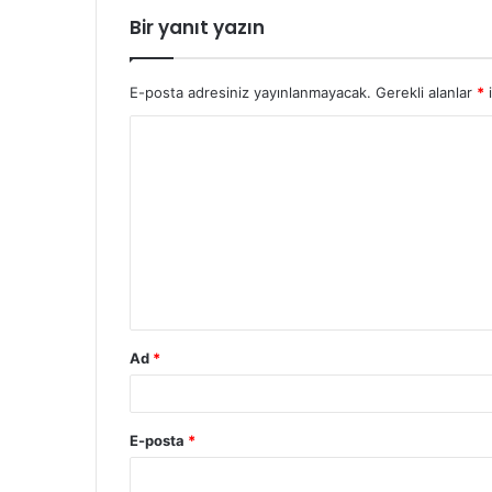
Bir yanıt yazın
E-posta adresiniz yayınlanmayacak.
Gerekli alanlar
*
i
Y
o
r
u
m
*
Ad
*
E-posta
*