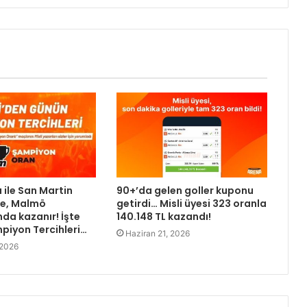
 ile San Martin
90+’da gelen goller kuponu
e, Malmö
getirdi… Misli üyesi 323 oranla
a kazanır! İşte
140.148 TL kazandı!
iyon Tercihleri…
Haziran 21, 2026
 2026