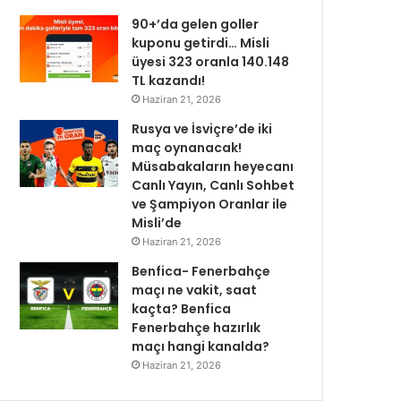
90+’da gelen goller
kuponu getirdi… Misli
üyesi 323 oranla 140.148
TL kazandı!
Haziran 21, 2026
Rusya ve İsviçre’de iki
maç oynanacak!
Müsabakaların heyecanı
Canlı Yayın, Canlı Sohbet
ve Şampiyon Oranlar ile
Misli’de
Haziran 21, 2026
Benfica- Fenerbahçe
maçı ne vakit, saat
kaçta? Benfica
Fenerbahçe hazırlık
maçı hangi kanalda?
Haziran 21, 2026