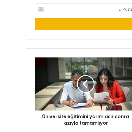
E-
Posta
adresinizi
giriniz
Üniversite eğitimini yarım asır sonra
kızıyla tamamlıyor