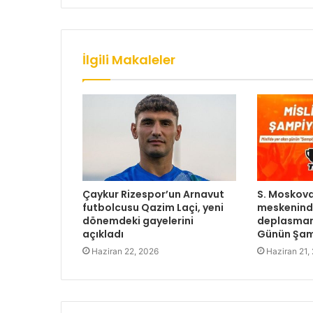
İlgili Makaleler
Çaykur Rizespor’un Arnavut
S. Moskova
futbolcusu Qazim Laçi, yeni
meskenind
dönemdeki gayelerini
deplasmand
açıkladı
Günün Şamp
Haziran 22, 2026
Haziran 21,