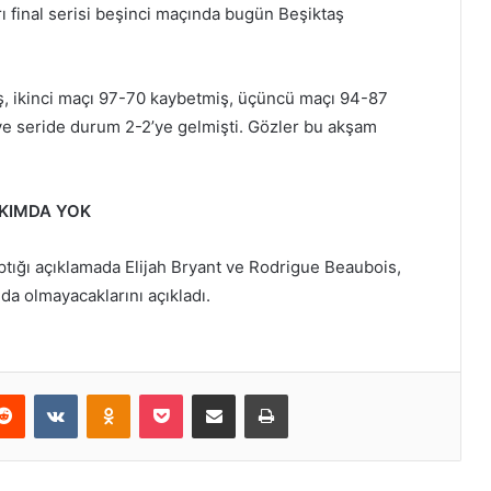
ı final serisi beşinci maçında bugün Beşiktaş
ış, ikinci maçı 97-70 kaybetmiş, üçüncü maçı 94-87
 seride durum 2-2’ye gelmişti. Gözler bu akşam
AKIMDA YOK
ığı açıklamada Elijah Bryant ve Rodrigue Beaubois,
da olmayacaklarını açıkladı.
erest
Reddit
VKontakte
Odnoklassniki
Pocket
E-Posta ile paylaş
Yazdır