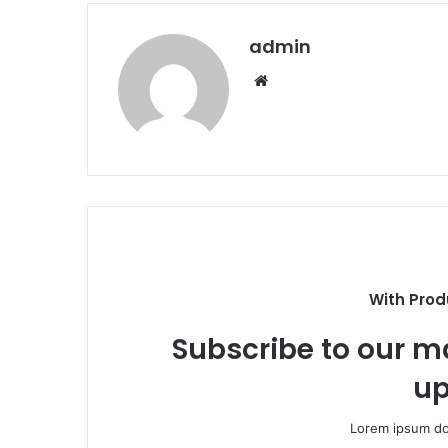
admin
Web
sitesi
With Prod
Subscribe to our ma
up
Lorem ipsum dol