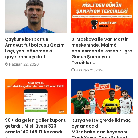
Çaykur Rizespor’un
S. Moskova ile San Martin
Arnavut futbolcusu Qazim
meskeninde, Malmö
Laçi, yeni dönemdeki
deplasmanda kazanır! İşte
gayelerini açıkladı
Günün Şampiyon
Tercihleri…
Haziran 22, 2026
Haziran 21, 2026
90+’da gelen goller kuponu
Rusya ve İsviçre’de iki maç
getirdi… Misli üyesi 323
oynanacak!
oranla 140.148 TL kazandı!
Müsabakaların heyecanı
Canlı Yayın, Canlı Sohbet