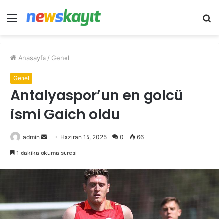
Menü
A
y
...
Anasayfa
/
Genel
Genel
Antalyaspor’un en golcü
ismi Gaich oldu
Bir
admin
Haziran 15, 2025
0
66
e-
1 dakika okuma süresi
posta
göndermek