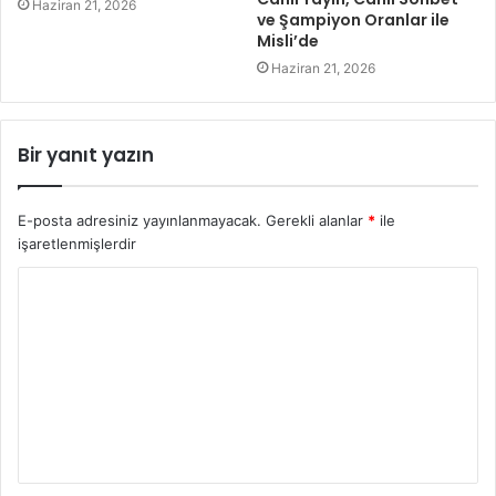
Haziran 21, 2026
ve Şampiyon Oranlar ile
Misli’de
Haziran 21, 2026
Bir yanıt yazın
E-posta adresiniz yayınlanmayacak.
Gerekli alanlar
*
ile
işaretlenmişlerdir
Y
o
r
u
m
*