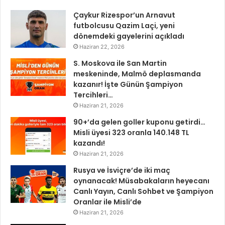
Çaykur Rizespor’un Arnavut
futbolcusu Qazim Laçi, yeni
dönemdeki gayelerini açıkladı
Haziran 22, 2026
S. Moskova ile San Martin
meskeninde, Malmö deplasmanda
kazanır! İşte Günün Şampiyon
Tercihleri…
Haziran 21, 2026
90+’da gelen goller kuponu getirdi…
Misli üyesi 323 oranla 140.148 TL
kazandı!
Haziran 21, 2026
Rusya ve İsviçre’de iki maç
oynanacak! Müsabakaların heyecanı
Canlı Yayın, Canlı Sohbet ve Şampiyon
Oranlar ile Misli’de
Haziran 21, 2026