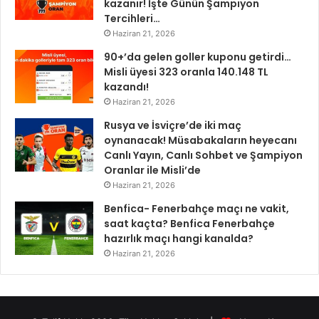
kazanır! İşte Günün Şampiyon
Tercihleri…
Haziran 21, 2026
90+’da gelen goller kuponu getirdi…
Misli üyesi 323 oranla 140.148 TL
kazandı!
Haziran 21, 2026
Rusya ve İsviçre’de iki maç
oynanacak! Müsabakaların heyecanı
Canlı Yayın, Canlı Sohbet ve Şampiyon
Oranlar ile Misli’de
Haziran 21, 2026
Benfica- Fenerbahçe maçı ne vakit,
saat kaçta? Benfica Fenerbahçe
hazırlık maçı hangi kanalda?
Haziran 21, 2026