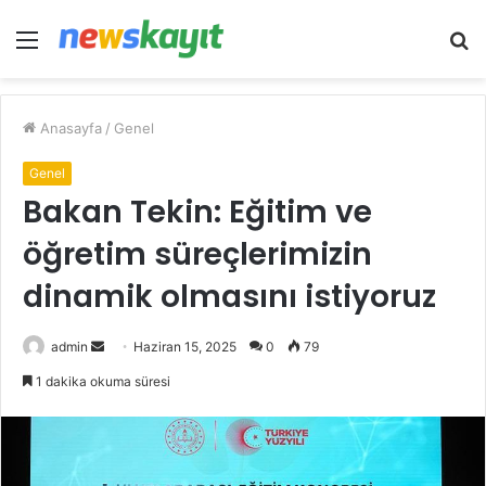
Menü
A
y
...
Anasayfa
/
Genel
Genel
Bakan Tekin: Eğitim ve
öğretim süreçlerimizin
dinamik olmasını istiyoruz
Bir
admin
Haziran 15, 2025
0
79
e-
1 dakika okuma süresi
posta
göndermek