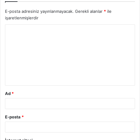
E-posta adresiniz yayınlanmayacak.
Gerekli alanlar
*
ile
işaretlenmişlerdir
Y
o
r
u
m
*
Ad
*
E-posta
*