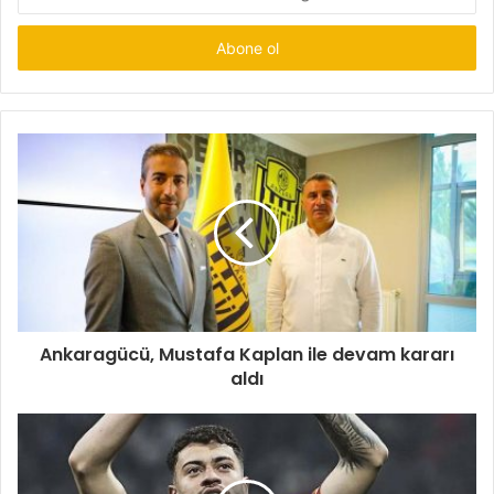
Posta
adresinizi
giriniz
Ankaragücü, Mustafa Kaplan ile devam kararı
aldı