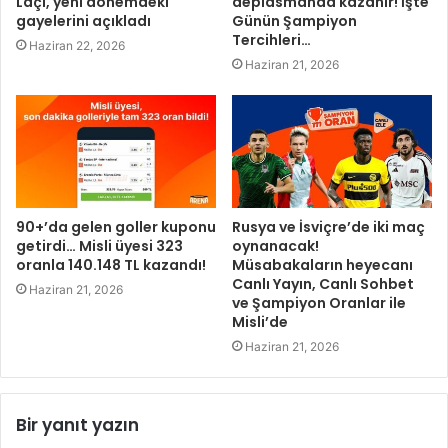
Laçi, yeni dönemdeki
deplasmanda kazanır! İşte
gayelerini açıkladı
Günün Şampiyon
Tercihleri…
Haziran 22, 2026
Haziran 21, 2026
90+’da gelen goller kuponu
Rusya ve İsviçre’de iki maç
getirdi… Misli üyesi 323
oynanacak!
oranla 140.148 TL kazandı!
Müsabakaların heyecanı
Canlı Yayın, Canlı Sohbet
Haziran 21, 2026
ve Şampiyon Oranlar ile
Misli’de
Haziran 21, 2026
Bir yanıt yazın