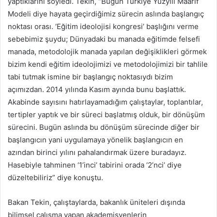
yaptıklarını söyledi. Tekin, “Bugün Türkiye Yüzyılı Maarif
Modeli diye hayata geçirdiğimiz sürecin aslında başlangıç
noktası orası. ‘Eğitim ideolojisi kongresi’ başlığını verme
sebebimiz şuydu; Dünyadaki bu manada eğitimde felsefi
manada, metodolojik manada yapılan değişiklikleri görmek
bizim kendi eğitim ideolojimizi ve metodolojimizi bir tahlile
tabi tutmak ismine bir başlangıç noktasıydı bizim
açımızdan. 2014 yılında Kasım ayında bunu başlattık.
Akabinde sayısını hatırlayamadığım çalıştaylar, toplantılar,
tertipler yaptık ve bir süreci başlatmış olduk, bir dönüşüm
sürecini. Bugün aslında bu dönüşüm sürecinde diğer bir
başlangıcın yani uygulamaya yönelik başlangıcın en
azından birinci yılını pahalandırmak üzere buradayız.
Hasebiyle tahminen ‘1’inci’ tabirini orada ‘2’nci’ diye
düzeltebiliriz” diye konuştu.
Bakan Tekin, çalıştaylarda, bakanlık üniteleri dışında
bilimsel çalışma yapan akademisyenlerin