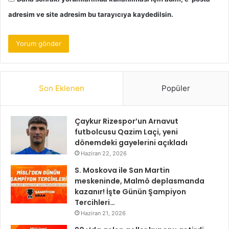
adresim ve site adresim bu tarayıcıya kaydedilsin.
Son Eklenen
Popüler
Çaykur Rizespor’un Arnavut
futbolcusu Qazim Laçi, yeni
dönemdeki gayelerini açıkladı
Haziran 22, 2026
S. Moskova ile San Martin
meskeninde, Malmö deplasmanda
kazanır! İşte Günün Şampiyon
Tercihleri…
Haziran 21, 2026