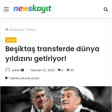
Menü
A
y
...
Anasayfa
/
Genel
Genel
Beşiktaş transferde dünya
yıldızını getiriyor!
Bir
admin
Haziran 22, 2025
0
93
e-
1 dakika okuma süresi
posta
göndermek