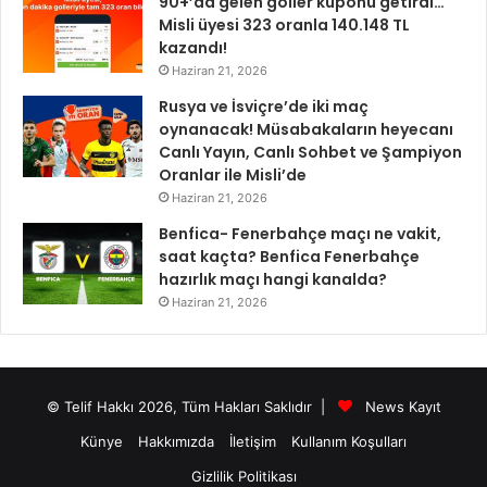
90+’da gelen goller kuponu getirdi…
Misli üyesi 323 oranla 140.148 TL
kazandı!
Haziran 21, 2026
Rusya ve İsviçre’de iki maç
oynanacak! Müsabakaların heyecanı
Canlı Yayın, Canlı Sohbet ve Şampiyon
Oranlar ile Misli’de
Haziran 21, 2026
Benfica- Fenerbahçe maçı ne vakit,
saat kaçta? Benfica Fenerbahçe
hazırlık maçı hangi kanalda?
Haziran 21, 2026
© Telif Hakkı 2026, Tüm Hakları Saklıdır |
News Kayıt
Künye
Hakkımızda
İletişim
Kullanım Koşulları
Gizlilik Politikası