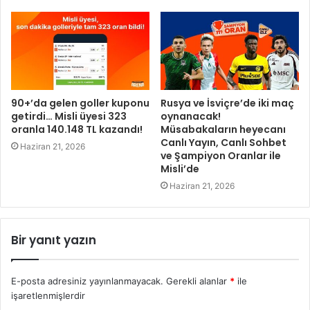
90+’da gelen goller kuponu
Rusya ve İsviçre’de iki maç
getirdi… Misli üyesi 323
oynanacak!
oranla 140.148 TL kazandı!
Müsabakaların heyecanı
Canlı Yayın, Canlı Sohbet
Haziran 21, 2026
ve Şampiyon Oranlar ile
Misli’de
Haziran 21, 2026
Bir yanıt yazın
E-posta adresiniz yayınlanmayacak.
Gerekli alanlar
*
ile
işaretlenmişlerdir