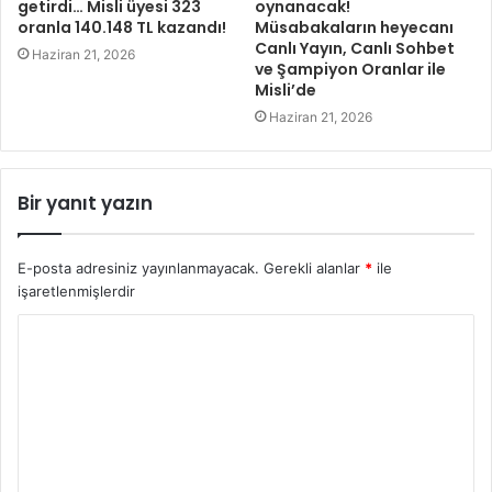
getirdi… Misli üyesi 323
oynanacak!
oranla 140.148 TL kazandı!
Müsabakaların heyecanı
Canlı Yayın, Canlı Sohbet
Haziran 21, 2026
ve Şampiyon Oranlar ile
Misli’de
Haziran 21, 2026
Bir yanıt yazın
E-posta adresiniz yayınlanmayacak.
Gerekli alanlar
*
ile
işaretlenmişlerdir
Y
o
r
u
m