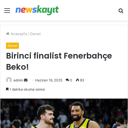
Menü
A
y
...
Anasayfa
/
Genel
Genel
Birinci finalist Fenerbahçe
Beko!
Bir
admin
Haziran 19, 2025
0
83
e-
1 dakika okuma süresi
posta
göndermek