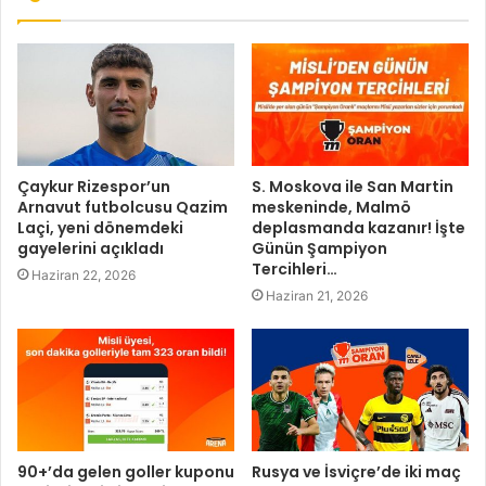
Çaykur Rizespor’un
S. Moskova ile San Martin
Arnavut futbolcusu Qazim
meskeninde, Malmö
Laçi, yeni dönemdeki
deplasmanda kazanır! İşte
gayelerini açıkladı
Günün Şampiyon
Tercihleri…
Haziran 22, 2026
Haziran 21, 2026
90+’da gelen goller kuponu
Rusya ve İsviçre’de iki maç