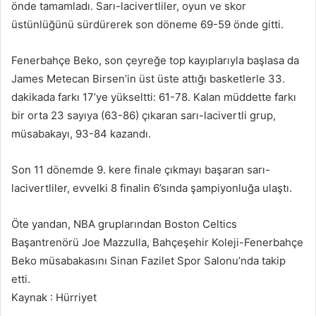
önde tamamladı. Sarı-lacivertliler, oyun ve skor
üstünlüğünü sürdürerek son döneme 69-59 önde gitti.
Fenerbahçe Beko, son çeyreğe top kayıplarıyla başlasa da
James Metecan Birsen’in üst üste attığı basketlerle 33.
dakikada farkı 17’ye yükseltti: 61-78. Kalan müddette farkı
bir orta 23 sayıya (63-86) çıkaran sarı-lacivertli grup,
müsabakayı, 93-84 kazandı.
Son 11 dönemde 9. kere finale çıkmayı başaran sarı-
lacivertliler, evvelki 8 finalin 6’sında şampiyonluğa ulaştı.
Öte yandan, NBA gruplarından Boston Celtics
Başantrenörü Joe Mazzulla, Bahçeşehir Koleji-Fenerbahçe
Beko müsabakasını Sinan Fazilet Spor Salonu’nda takip
etti.
Kaynak : Hürriyet