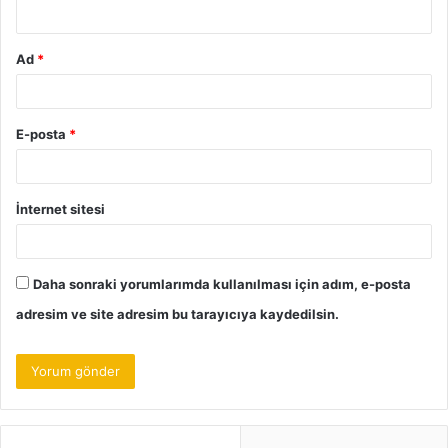
*
Ad
*
E-posta
*
İnternet sitesi
Daha sonraki yorumlarımda kullanılması için adım, e-posta
adresim ve site adresim bu tarayıcıya kaydedilsin.