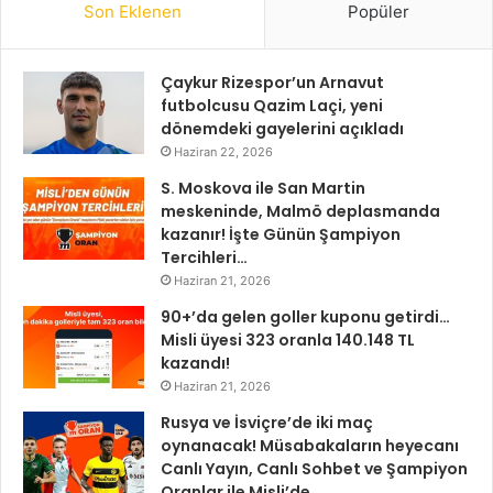
Son Eklenen
Popüler
Çaykur Rizespor’un Arnavut
futbolcusu Qazim Laçi, yeni
dönemdeki gayelerini açıkladı
Haziran 22, 2026
S. Moskova ile San Martin
meskeninde, Malmö deplasmanda
kazanır! İşte Günün Şampiyon
Tercihleri…
Haziran 21, 2026
90+’da gelen goller kuponu getirdi…
Misli üyesi 323 oranla 140.148 TL
kazandı!
Haziran 21, 2026
Rusya ve İsviçre’de iki maç
oynanacak! Müsabakaların heyecanı
Canlı Yayın, Canlı Sohbet ve Şampiyon
Oranlar ile Misli’de