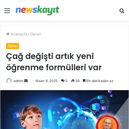
Menü
A
y
...
Anasayfa
/
Genel
Genel
Çağ değişti artık yeni
öğrenme formülleri var
Bir
admin
Nisan 9, 2025
0
59
Bir dakikadan az
e-
posta
göndermek