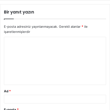
Bir yanıt yazın
E-posta adresiniz yayınlanmayacak.
Gerekli alanlar
*
ile
işaretlenmişlerdir
Y
o
r
u
m
*
Ad
*
E-posta
*