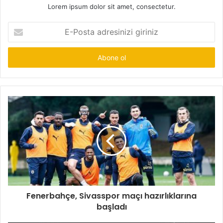
Lorem ipsum dolor sit amet, consectetur.
E-
Posta
adresinizi
giriniz
Fenerbahçe, Sivasspor maçı hazırlıklarına
başladı