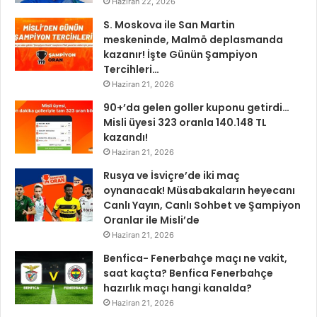
Haziran 22, 2026
S. Moskova ile San Martin
meskeninde, Malmö deplasmanda
kazanır! İşte Günün Şampiyon
Tercihleri…
Haziran 21, 2026
90+’da gelen goller kuponu getirdi…
Misli üyesi 323 oranla 140.148 TL
kazandı!
Haziran 21, 2026
Rusya ve İsviçre’de iki maç
oynanacak! Müsabakaların heyecanı
Canlı Yayın, Canlı Sohbet ve Şampiyon
Oranlar ile Misli’de
Haziran 21, 2026
Benfica- Fenerbahçe maçı ne vakit,
saat kaçta? Benfica Fenerbahçe
hazırlık maçı hangi kanalda?
Haziran 21, 2026