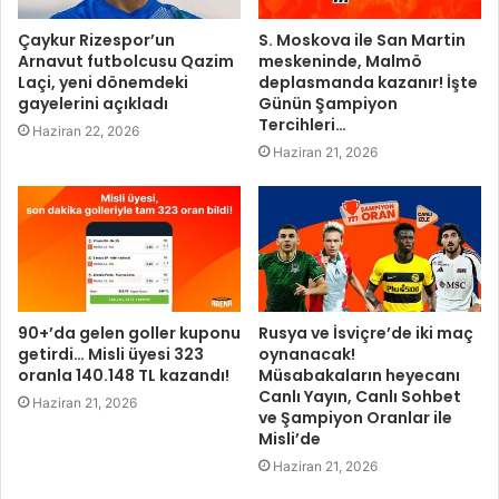
Çaykur Rizespor’un
S. Moskova ile San Martin
Arnavut futbolcusu Qazim
meskeninde, Malmö
Laçi, yeni dönemdeki
deplasmanda kazanır! İşte
gayelerini açıkladı
Günün Şampiyon
Tercihleri…
Haziran 22, 2026
Haziran 21, 2026
90+’da gelen goller kuponu
Rusya ve İsviçre’de iki maç
getirdi… Misli üyesi 323
oynanacak!
oranla 140.148 TL kazandı!
Müsabakaların heyecanı
Canlı Yayın, Canlı Sohbet
Haziran 21, 2026
ve Şampiyon Oranlar ile
Misli’de
Haziran 21, 2026