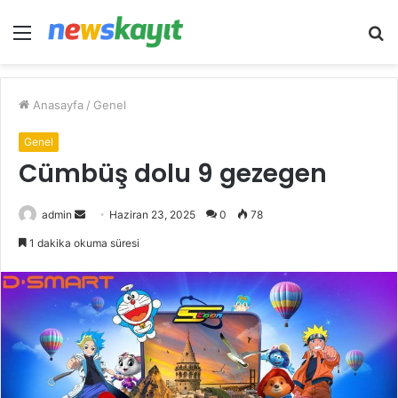
Menü
A
y
...
Anasayfa
/
Genel
Genel
Cümbüş dolu 9 gezegen
Bir
admin
Haziran 23, 2025
0
78
e-
1 dakika okuma süresi
posta
göndermek