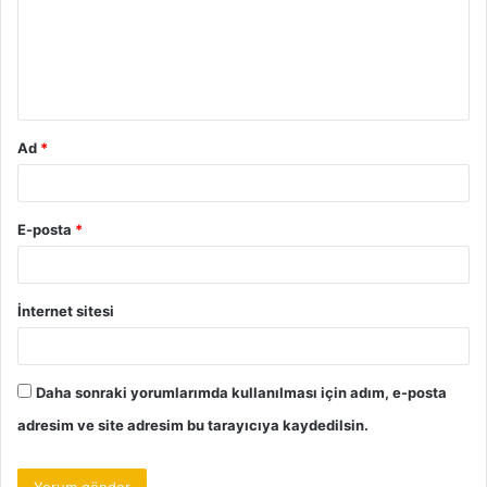
u
m
*
Ad
*
E-posta
*
İnternet sitesi
Daha sonraki yorumlarımda kullanılması için adım, e-posta
adresim ve site adresim bu tarayıcıya kaydedilsin.