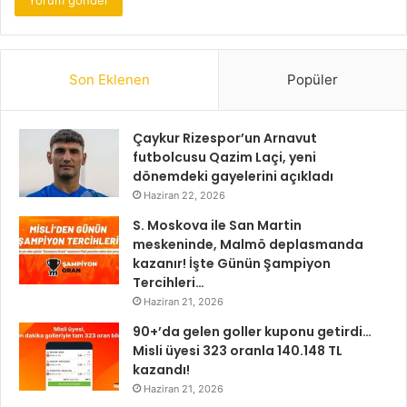
Son Eklenen
Popüler
Çaykur Rizespor’un Arnavut
futbolcusu Qazim Laçi, yeni
dönemdeki gayelerini açıkladı
Haziran 22, 2026
S. Moskova ile San Martin
meskeninde, Malmö deplasmanda
kazanır! İşte Günün Şampiyon
Tercihleri…
Haziran 21, 2026
90+’da gelen goller kuponu getirdi…
Misli üyesi 323 oranla 140.148 TL
kazandı!
Haziran 21, 2026