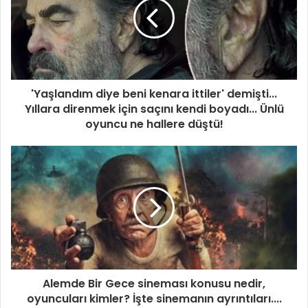
'Yaşlandım diye beni kenara ittiler' demişti...
Yıllara direnmek için saçını kendi boyadı... Ünlü
oyuncu ne hallere düştü!
Alemde Bir Gece sineması konusu nedir,
oyuncuları kimler? İşte sinemanın ayrıntıları....