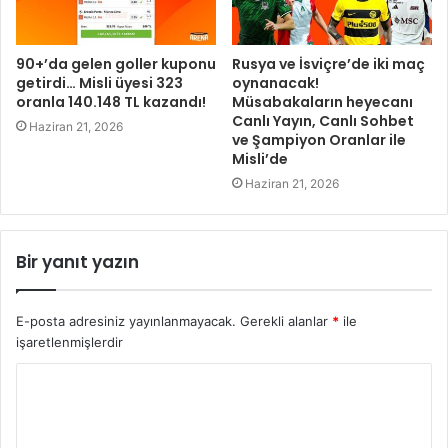
90+’da gelen goller kuponu
Rusya ve İsviçre’de iki maç
getirdi… Misli üyesi 323
oynanacak!
oranla 140.148 TL kazandı!
Müsabakaların heyecanı
Canlı Yayın, Canlı Sohbet
Haziran 21, 2026
ve Şampiyon Oranlar ile
Misli’de
Haziran 21, 2026
Bir yanıt yazın
E-posta adresiniz yayınlanmayacak.
Gerekli alanlar
*
ile
işaretlenmişlerdir
Y
o
r