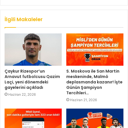
İlgili Makaleler
Çaykur Rizespor’un
S. Moskova ile San Martin
Arnavut futbolcusu Qazim
meskeninde, Malmö
Laçi, yeni dönemdeki
deplasmanda kazanır! İşte
gayelerini açıkladı
Günün Şampiyon
Tercihleri…
Haziran 22, 2026
Haziran 21, 2026