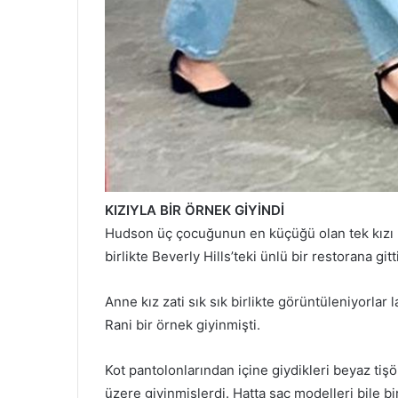
KIZIYLA BİR ÖRNEK GİYİNDİ
Hudson üç çocuğunun en küçüğü olan tek kızı Ran
birlikte Beverly Hills’teki ünlü bir restorana g
Anne kız zati sık sık birlikte görüntüleniyorlar 
Rani bir örnek giyinmişti.
Kot pantolonlarından içine giydikleri beyaz tişö
üzere giyinmişlerdi. Hatta saç modelleri bile bir