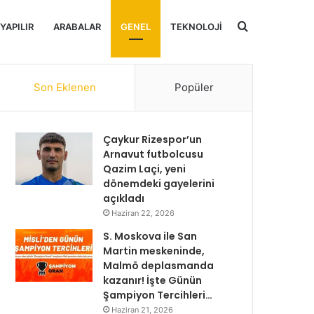
Arama
 YAPILIR
ARABALAR
GENEL
TEKNOLOJI
yap
Son Eklenen
Popüler
...
Çaykur Rizespor’un
Arnavut futbolcusu
Qazim Laçi, yeni
dönemdeki gayelerini
açıkladı
Haziran 22, 2026
S. Moskova ile San
Martin meskeninde,
Malmö deplasmanda
kazanır! İşte Günün
Şampiyon Tercihleri…
Haziran 21, 2026