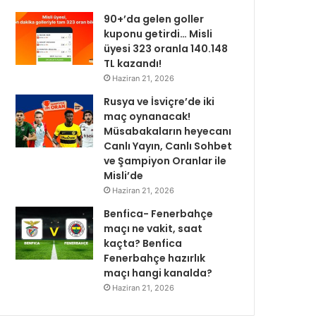
90+’da gelen goller
kuponu getirdi… Misli
üyesi 323 oranla 140.148
TL kazandı!
Haziran 21, 2026
Rusya ve İsviçre’de iki
maç oynanacak!
Müsabakaların heyecanı
Canlı Yayın, Canlı Sohbet
ve Şampiyon Oranlar ile
Misli’de
Haziran 21, 2026
Benfica- Fenerbahçe
maçı ne vakit, saat
kaçta? Benfica
Fenerbahçe hazırlık
maçı hangi kanalda?
Haziran 21, 2026