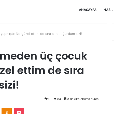
ANASAYFA
NASIL
apmıştı: Ne güzel ettim de sıra sıra doğurdum sizi!
lmeden üç çocuk
zel ettim de sıra
izi!
0
84
3 dakika okuma süresi
VKontakte
Odnoklassniki
Pocket