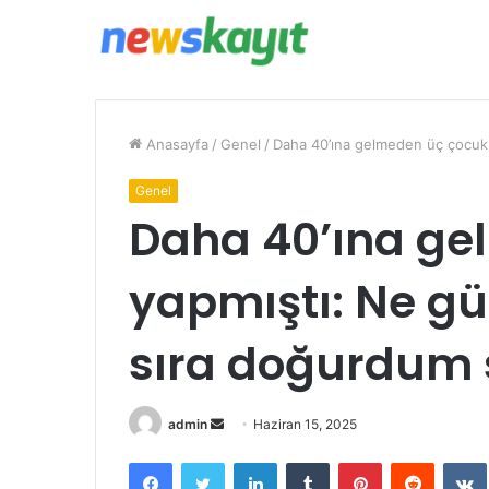
Anasayfa
/
Genel
/
Daha 40’ına gelmeden üç çocuk y
Genel
Daha 40’ına ge
yapmıştı: Ne gü
sıra doğurdum s
Bir
admin
Haziran 15, 2025
e-
Facebook
Twitter
LinkedIn
Tumblr
Pinterest
Reddit
posta