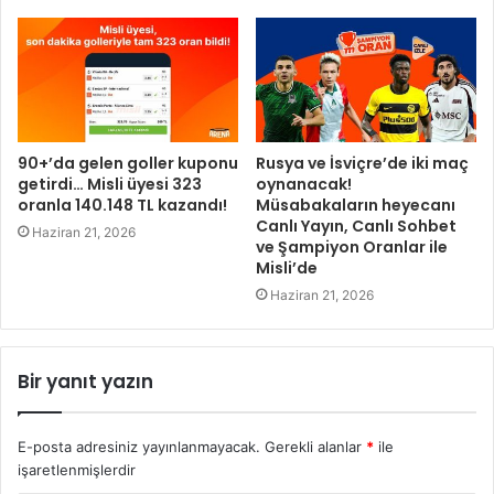
90+’da gelen goller kuponu
Rusya ve İsviçre’de iki maç
getirdi… Misli üyesi 323
oynanacak!
oranla 140.148 TL kazandı!
Müsabakaların heyecanı
Canlı Yayın, Canlı Sohbet
Haziran 21, 2026
ve Şampiyon Oranlar ile
Misli’de
Haziran 21, 2026
Bir yanıt yazın
E-posta adresiniz yayınlanmayacak.
Gerekli alanlar
*
ile
işaretlenmişlerdir