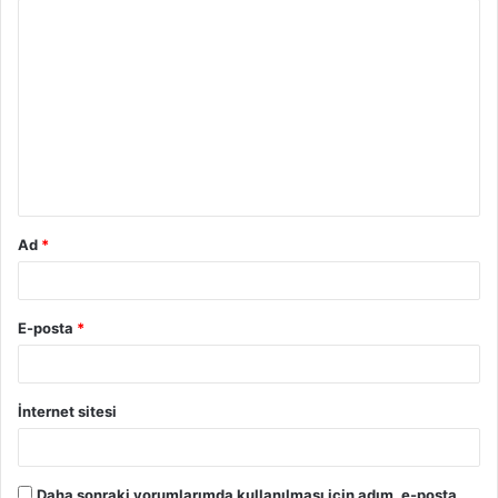
Y
o
r
u
m
*
Ad
*
E-posta
*
İnternet sitesi
Daha sonraki yorumlarımda kullanılması için adım, e-posta