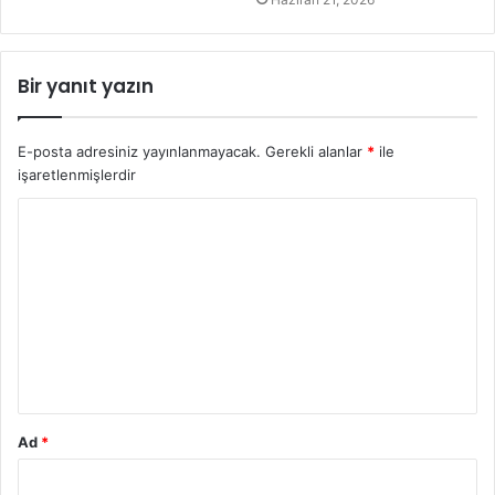
Bir yanıt yazın
E-posta adresiniz yayınlanmayacak.
Gerekli alanlar
*
ile
işaretlenmişlerdir
Y
o
r
u
m
*
Ad
*