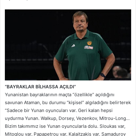
“BAYRAKLAR BİLHASSA AÇILDI”
Yunanistan bayraklarının maçta “özellikle” açıldığını
savunan Ataman, bu durumu “kişisel” algıladığını belirterek
“Sadece bir Yunan oyuncuları var. Geri kalan hepsi
uydurma Yunan. Walkup, Dorsey, Vezenkov, Mitrou-Long…
Bizim takımımız ise Yunan oyuncularla dolu. Sloukas var,
Mitoglou var, Papapetrou var, Kalaitzakis var, Samadurov