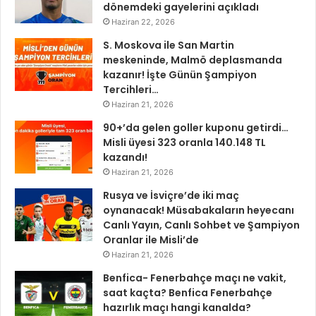
dönemdeki gayelerini açıkladı
Haziran 22, 2026
S. Moskova ile San Martin
meskeninde, Malmö deplasmanda
kazanır! İşte Günün Şampiyon
Tercihleri…
Haziran 21, 2026
90+’da gelen goller kuponu getirdi…
Misli üyesi 323 oranla 140.148 TL
kazandı!
Haziran 21, 2026
Rusya ve İsviçre’de iki maç
oynanacak! Müsabakaların heyecanı
Canlı Yayın, Canlı Sohbet ve Şampiyon
Oranlar ile Misli’de
Haziran 21, 2026
Benfica- Fenerbahçe maçı ne vakit,
saat kaçta? Benfica Fenerbahçe
hazırlık maçı hangi kanalda?