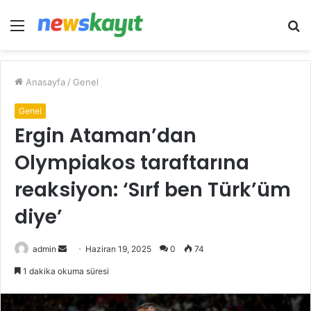
Menü
A
y
...
Anasayfa
/
Genel
Genel
Ergin Ataman’dan
Olympiakos taraftarına
reaksiyon: ‘Sırf ben Türk’üm
diye’
Bir
admin
Haziran 19, 2025
0
74
e-
1 dakika okuma süresi
posta
göndermek