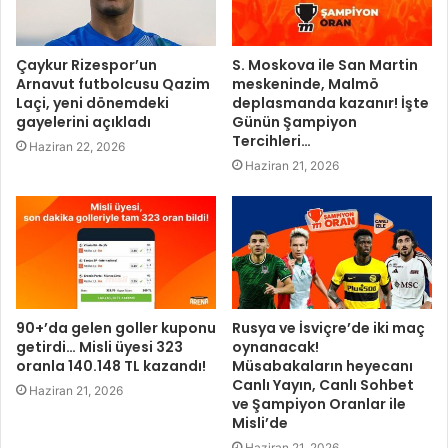
Çaykur Rizespor’un
S. Moskova ile San Martin
Arnavut futbolcusu Qazim
meskeninde, Malmö
Laçi, yeni dönemdeki
deplasmanda kazanır! İşte
gayelerini açıkladı
Günün Şampiyon
Tercihleri…
Haziran 22, 2026
Haziran 21, 2026
90+’da gelen goller kuponu
Rusya ve İsviçre’de iki maç
getirdi… Misli üyesi 323
oynanacak!
oranla 140.148 TL kazandı!
Müsabakaların heyecanı
Canlı Yayın, Canlı Sohbet
Haziran 21, 2026
ve Şampiyon Oranlar ile
Misli’de
Haziran 21, 2026