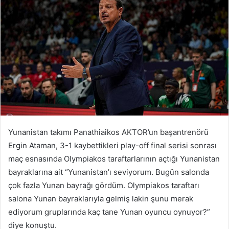
Yunanistan takımı Panathiaikos AKTOR’un başantrenörü
Ergin Ataman, 3-1 kaybettikleri play-off final serisi sonrası
maç esnasında Olympiakos taraftarlarının açtığı Yunanistan
bayraklarına ait “Yunanistan’ı seviyorum. Bugün salonda
çok fazla Yunan bayrağı gördüm. Olympiakos taraftarı
salona Yunan bayraklarıyla gelmiş lakin şunu merak
ediyorum gruplarında kaç tane Yunan oyuncu oynuyor?”
diye konuştu.