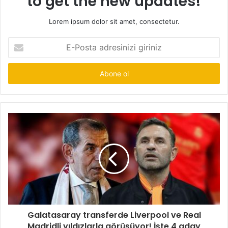
to get the new updates!
Lorem ipsum dolor sit amet, consectetur.
E-
Posta
adresinizi
giriniz
Galatasaray transferde Liverpool ve Real
Madridli yıldızlarla görüşüyor! İşte 4 aday