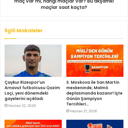
maç var mı, hangi maçlar var? Bu akşamki
maçlar saat kaçta?
İlgili Makaleler
Çaykur Rizespor’un
S. Moskova ile San Martin
Arnavut futbolcusu Qazim
meskeninde, Malmö
Laçi, yeni dönemdeki
deplasmanda kazanır! İşte
gayelerini açıkladı
Günün Şampiyon
Tercihleri…
Haziran 22, 2026
Haziran 21, 2026