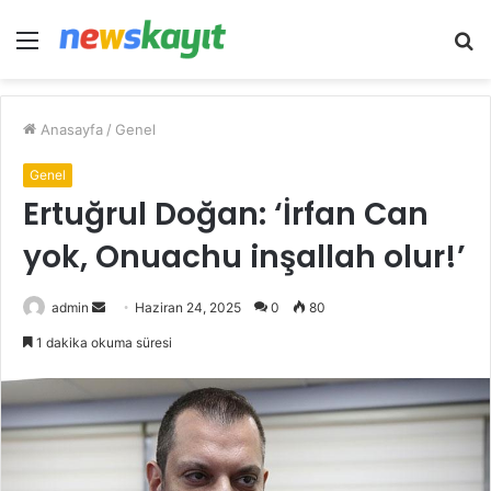
Menü
A
y
...
Anasayfa
/
Genel
Genel
Ertuğrul Doğan: ‘İrfan Can
yok, Onuachu inşallah olur!’
Bir
admin
Haziran 24, 2025
0
80
e-
1 dakika okuma süresi
posta
göndermek