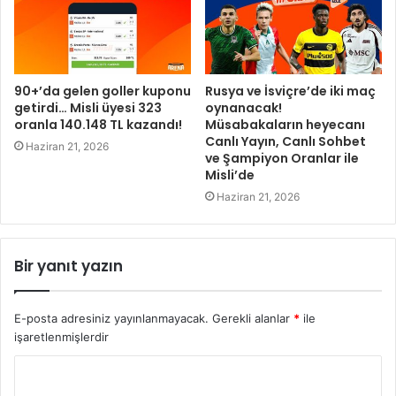
90+’da gelen goller kuponu
Rusya ve İsviçre’de iki maç
getirdi… Misli üyesi 323
oynanacak!
oranla 140.148 TL kazandı!
Müsabakaların heyecanı
Canlı Yayın, Canlı Sohbet
Haziran 21, 2026
ve Şampiyon Oranlar ile
Misli’de
Haziran 21, 2026
Bir yanıt yazın
E-posta adresiniz yayınlanmayacak.
Gerekli alanlar
*
ile
işaretlenmişlerdir
Y
o