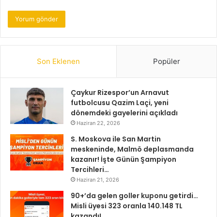
Son Eklenen
Popüler
Çaykur Rizespor’un Arnavut
futbolcusu Qazim Laçi, yeni
dönemdeki gayelerini açıkladı
Haziran 22, 2026
S. Moskova ile San Martin
meskeninde, Malmö deplasmanda
kazanır! İşte Günün Şampiyon
Tercihleri…
Haziran 21, 2026
90+’da gelen goller kuponu getirdi…
Misli üyesi 323 oranla 140.148 TL
kazandı!