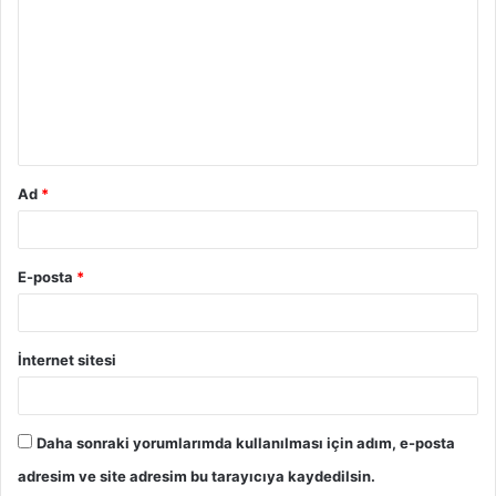
r
u
m
*
Ad
*
E-posta
*
İnternet sitesi
Daha sonraki yorumlarımda kullanılması için adım, e-posta
adresim ve site adresim bu tarayıcıya kaydedilsin.