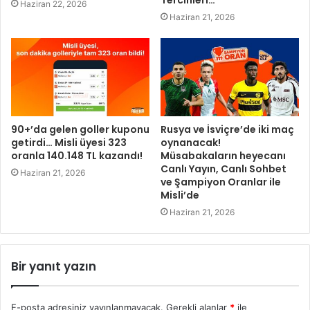
Tercihleri…
Haziran 22, 2026
Haziran 21, 2026
90+’da gelen goller kuponu
Rusya ve İsviçre’de iki maç
getirdi… Misli üyesi 323
oynanacak!
oranla 140.148 TL kazandı!
Müsabakaların heyecanı
Canlı Yayın, Canlı Sohbet
Haziran 21, 2026
ve Şampiyon Oranlar ile
Misli’de
Haziran 21, 2026
Bir yanıt yazın
E-posta adresiniz yayınlanmayacak.
Gerekli alanlar
*
ile