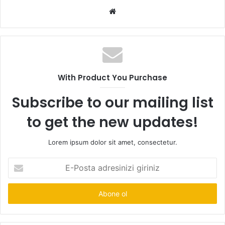
Web
sitesi
With Product You Purchase
Subscribe to our mailing list
to get the new updates!
Lorem ipsum dolor sit amet, consectetur.
E-
Posta
adresinizi
giriniz