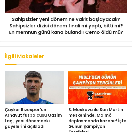
Sahipsizler yeni dönem ne vakit başlayacak?
Sahipsizler dizisi dönem finali mi yaptı, bitti mi?
En memnun günü kana bulandı! Cemo öldü mü?
İlgili Makaleler
Çaykur Rizespor’un
S. Moskova ile San Martin
Arnavut futbolcusu Qazim
meskeninde, Malmö
Laçi, yeni dönemdeki
deplasmanda kazanır! İşte
gayelerini açıkladı
Günün Şampiyon