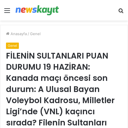
Menü
A
y
...
Anasayfa
/
Genel
Genel
FİLENİN SULTANLARI PUAN
DURUMU 19 HAZİRAN:
Kanada maçı öncesi son
durum: A Ulusal Bayan
Voleybol Kadrosu, Milletler
Ligi’nde (VNL) kaçıncı
sırada? Filenin Sultanları