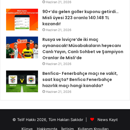
Haziran 21, 2026
90+’da gelen goller kuponu getirdi…
Misli üyesi 323 oranla 140.148 TL
kazandı!
Haziran 21, 2026
Rusya ve İsviçre’de iki maç
oynanacak! Müsabakaların heyecanı
Canlı Yayın, Canlı Sohbet ve Şampiyon
Oranlar ile Misli’de
Haziran 21, 2026
Benfica- Fenerbahçe maçı ne vakit,
saat kaçta? Benfica Fenerbahçe
hazırlık maçı hangi kanalda?
Haziran 21, 2026
© Telif Hakkı 2026, Tüm Hakları Saklıdır |
News Kayıt
Künye
Hakkımızda
İletişim
Kullanım Koşulları