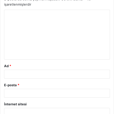
işaretlenmişlerdir
Y
o
r
u
m
*
Ad
*
E-posta
*
İnternet sitesi