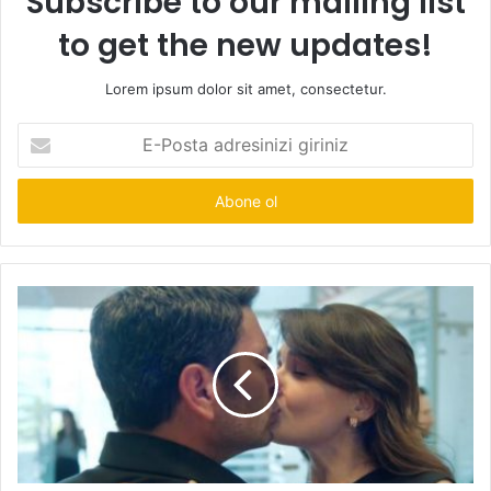
Subscribe to our mailing list
to get the new updates!
Lorem ipsum dolor sit amet, consectetur.
E-
Posta
adresinizi
giriniz