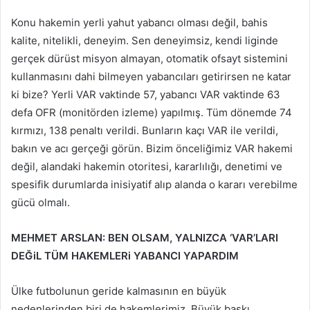
Konu hakemin yerli yahut yabancı olması değil, bahis
kalite, nitelikli, deneyim. Sen deneyimsiz, kendi liginde
gerçek dürüst misyon almayan, otomatik ofsayt sistemini
kullanmasını dahi bilmeyen yabancıları getirirsen ne katar
ki bize? Yerli VAR vaktinde 57, yabancı VAR vaktinde 63
defa OFR (monitörden izleme) yapılmış. Tüm dönemde 74
kırmızı, 138 penaltı verildi. Bunların kaçı VAR ile verildi,
bakın ve acı gerçeği görün. Bizim önceliğimiz VAR hakemi
değil, alandaki hakemin otoritesi, kararlılığı, denetimi ve
spesifik durumlarda inisiyatif alıp alanda o kararı verebilme
gücü olmalı.
MEHMET ARSLAN: BEN OLSAM, YALNIZCA ‘VAR’LARI
DEĞiL TÜM HAKEMLERi YABANCI YAPARDIM
Ülke futbolunun geride kalmasının en büyük
nedenlerinden biri de hakemlerimiz. Büyük baskı