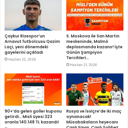
Çaykur Rizespor’un
S. Moskova ile San Martin
Arnavut futbolcusu Qazim
meskeninde, Malmö
Laçi, yeni dönemdeki
deplasmanda kazanır! İşte
gayelerini açıkladı
Günün Şampiyon
Tercihleri…
Haziran 22, 2026
Haziran 21, 2026
90+’da gelen goller kuponu
Rusya ve İsviçre’de iki maç
getirdi… Misli üyesi 323
oynanacak!
oranla 140.148 TL kazandı!
Müsabakaların heyecanı
Canlı Yayın, Canlı Sohbet