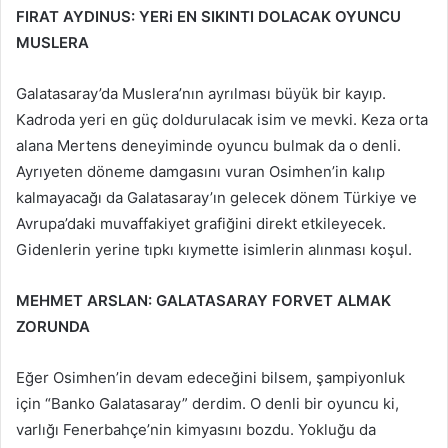
FIRAT AYDINUS: YERi EN SIKINTI DOLACAK OYUNCU
MUSLERA
Galatasaray’da Muslera’nın ayrılması büyük bir kayıp.
Kadroda yeri en güç doldurulacak isim ve mevki. Keza orta
alana Mertens deneyiminde oyuncu bulmak da o denli.
Ayrıyeten döneme damgasını vuran Osimhen’in kalıp
kalmayacağı da Galatasaray’ın gelecek dönem Türkiye ve
Avrupa’daki muvaffakiyet grafiğini direkt etkileyecek.
Gidenlerin yerine tıpkı kıymette isimlerin alınması koşul.
MEHMET ARSLAN: GALATASARAY FORVET ALMAK
ZORUNDA
Eğer Osimhen’in devam edeceğini bilsem, şampiyonluk
için “Banko Galatasaray” derdim. O denli bir oyuncu ki,
varlığı Fenerbahçe’nin kimyasını bozdu. Yokluğu da