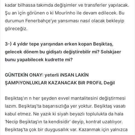
kadar bilhassa takımda değişimler ve transferler yapılacak.
Şu an için görünen o ki Mourinho ile devam edilecek. Bu
durumun Fenerbahçe’ye yansıması nasıl olacak bekleyip
göreceğiz.
3-) 4 yıldır tepe yarışından erken kopan Beşiktaş,
gelecek dönem bu gidişatı değiştirebilir mi? Solskjaer
bunu yapabilecek kudrette mi?
GÜNTEKİN ONAY: yeterli iNSAN LAKİN
ŞAMPiYONLUKLAR KAZANACAK BiR PROFiL Değil
Beşiktaş’ın n her şeyden evvel mantalitesini değiştirmesi
lazım. Beşiktaş’ta başarısızlığa yer yoktur. Beşiktaş vasatı
kabul etmez. Ne yazık ki siyah beyazlı toplulukta da hala
‘Necip Beşiktaş’ın ta kendisidir’ deyip, kontrat uzatılıyor.
Beşiktaş’ta çok bir duygusallık var. Kazanmak için yalnızca