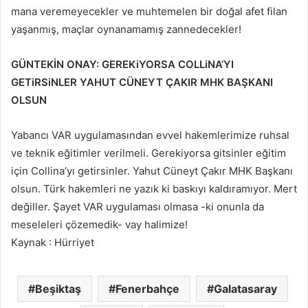
mana veremeyecekler ve muhtemelen bir doğal afet filan
yaşanmış, maçlar oynanamamış zannedecekler!
GÜNTEKİN ONAY: GEREKiYORSA COLLiNA’YI
GETiRSiNLER YAHUT CÜNEYT ÇAKIR MHK BAŞKANI
OLSUN
Yabancı VAR uygulamasından evvel hakemlerimize ruhsal
ve teknik eğitimler verilmeli. Gerekiyorsa gitsinler eğitim
için Collina’yı getirsinler. Yahut Cüneyt Çakır MHK Başkanı
olsun. Türk hakemleri ne yazık ki baskıyı kaldıramıyor. Mert
değiller. Şayet VAR uygulaması olmasa -ki onunla da
meseleleri çözemedik- vay halimize!
Kaynak : Hürriyet
Beşiktaş
Fenerbahçe
Galatasaray