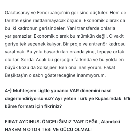
Galatasaray ve Fenerbahçe’nin gerisine düştüler. Hem de
tarihte eşine rastlanmayacak ölçüde. Ekonomik olarak da
bu iki kadronun gerisindeler. Yani transferde onlarla
yarışamazlar. Ekonomik olarak bu mümkün değil. O vakit
geriye tek seçenek kalıyor. Bir proje ve antrenör kadrosu
yaratmak. Bu yolu başardıkları oranda yine, tepeye ortak
olurlar. Serdal Adalı bu gerçeğin farkında ve bu yolda en
büyük kozu da Solksjaer. Ben ona inanıyorum. Fakat
Beşiktaş’ın o sabrı göstereceğine inanmıyorum.
4-) Muhteşem Lig’de yabancı VAR dönemini nasıl
değerlendiriyorsunuz? Ayrıyeten Türkiye Kupası’ndaki 6’lı
küme formatı için fikriniz?
FIRAT AYDINUS: ÖNCELiĞiMiZ ‘VAR’ DEĞiL, Alandaki
HAKEMiN OTORiTESi VE GÜCÜ OLMALI