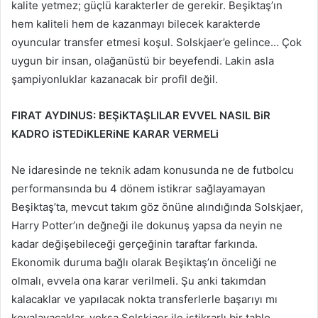
kalite yetmez; güçlü karakterler de gerekir. Beşiktaş’ın
hem kaliteli hem de kazanmayı bilecek karakterde
oyuncular transfer etmesi koşul. Solskjaer’e gelince… Çok
uygun bir insan, olağanüstü bir beyefendi. Lakin asla
şampiyonluklar kazanacak bir profil değil.
FIRAT AYDINUS: BEŞiKTAŞLILAR EVVEL NASIL BiR
KADRO iSTEDiKLERiNE KARAR VERMELi
Ne idaresinde ne teknik adam konusunda ne de futbolcu
performansında bu 4 dönem istikrar sağlayamayan
Beşiktaş’ta, mevcut takım göz önüne alındığında Solskjaer,
Harry Potter’ın değneği ile dokunuş yapsa da neyin ne
kadar değişebileceği gerçeğinin taraftar farkında.
Ekonomik duruma bağlı olarak Beşiktaş’ın önceliği ne
olmalı, evvela ona karar verilmeli. Şu anki takımdan
kalacaklar ve yapılacak nokta transferlerle başarıyı mı
kovalayacaklar, yoksa Solskjaer ile istikrarlı bir tablo