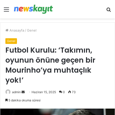
Menü
A
y
...
Anasayfa
/
Genel
Genel
Futbol Kurulu: ‘Takımın,
oyunun önüne geçen bir
Mourinho’ya muhtaçlık
yok!’
Bir
admin
Haziran 15, 2025
0
73
e-
5 dakika okuma süresi
posta
göndermek