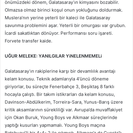
önümüzdeki dönem, Galatasaray’ın kimyasını bozabilir.
Olmazsa olmaz birinci koşul onun yokluğunu doldurmak.
Muslera’nın yerine yeterli bir kaleci ile Galatasaray
savunma problemini aşar. Yeterli bir omurgası var grubun.
İcardi sakatlıktan dönüyor. Performansı soru işareti.
Forvete transfer kaide.
UĞUR MELEKE: YANILGILAR YiNELENMEMELi
Galatasaray’ın rakiplerine karşı bir devamlılık avantajı
kelam konusu. Teknik adamlarıyla 4’üncü döneme
giriyorlar, bu süreçte Fenerbahçe 3, Beşiktaş 8 farklı
hocayla çalıştı. Bir takım istikrarları da kelam konusu,
Davinson-Abdülkerim, Torreira-Sara, Yunus-Barış üzere
kritik aksamlarının sürekliliği var. Avrupa’da muvaffakiyet
için Okan Buruk, Young Boys ve Alkmaar süreçlerinde
yaptığı kusurları yapmamalı. Young Boys maçına
Batshuayi’li bir 4-4- 2 ile çıkmıştı. Alkmaar’a da Cuesta’lı