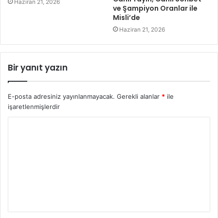
Haziran 21, 2026
ve Şampiyon Oranlar ile
Misli’de
Haziran 21, 2026
Bir yanıt yazın
E-posta adresiniz yayınlanmayacak.
Gerekli alanlar
*
ile
işaretlenmişlerdir
Y
o
r
u
m
*