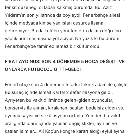
tenkit düzeneği ortadan kalkmış durumda. Bu, Aziz
Yıldırım’ın son yıllarında da böyleydi. Fenerbahçe ailesi
içinde medyada kimse yanlışları cesurca lisana
getiremiyor. Bu da kulübü yönetenlerin daima doğruları
yaptıklarını sanmasına yol açıyor. Ne yazık ki bu durum
Fenerbahçe’de tamir edilemez bir kültür oldu.
FIRAT AYDINUS: SON 4 DÖNEMDE 5 HOCA DEĞiŞTi VE
ONLARCA FUTBOLCU GiTTi-GELDi
Fenerbahçe son 4 dönemde 5 farklı teknik adam ile çalıştı.
Bu süreç içinde İsmail Kartal 2 sefer misyona geldi.
Ayrıyeten bu vakit diliminde gelen-giden oyuncular,
bonservis ile alınan, kiralanan, satılan, bedelsiz giden vs.
oyuncu sayısı ve sirkülasyonu ortada. Yeniden bu vakit
aralığında idare içinde yapılan değişiklikler, ayrılan ve
katılan isimler… Ali Koç’un kongre kararı aldığı eylül ayına