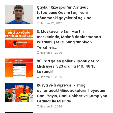
Çaykur Rizespor’un Arnavut
futbolcusu Qazim Laçi, yeni
dönemdeki gayelerini açıkladı
Haziran 22, 2026
S. Moskova ile San Martin
meskeninde, Malmö deplasmanda
kazanır! İşte Günün Şampiyon
Tercihleri…
Haziran 21, 2026
90+’da gelen goller kuponu getirdi…
Misli üyesi 323 oranla 140.148 TL
kazandı!
Haziran 21, 2026
Rusya ve İsviçre’de iki maç
oynanacak! Müsabakaların heyecanı
Canlı Yayın, Canlı Sohbet ve Şampiyon
Oranlar ile Misli’de
Haziran 21, 2026