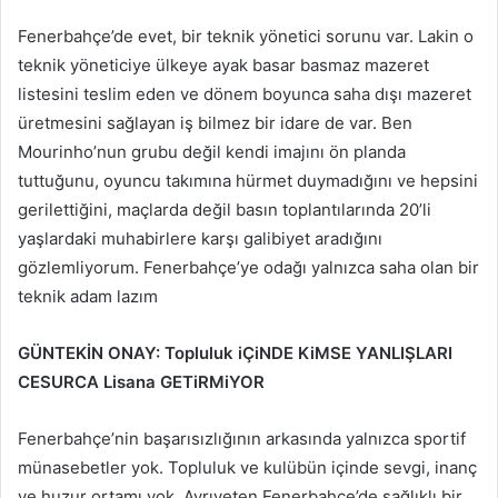
Fenerbahçe’de evet, bir teknik yönetici sorunu var. Lakin o
teknik yöneticiye ülkeye ayak basar basmaz mazeret
listesini teslim eden ve dönem boyunca saha dışı mazeret
üretmesini sağlayan iş bilmez bir idare de var. Ben
Mourinho’nun grubu değil kendi imajını ön planda
tuttuğunu, oyuncu takımına hürmet duymadığını ve hepsini
gerilettiğini, maçlarda değil basın toplantılarında 20’li
yaşlardaki muhabirlere karşı galibiyet aradığını
gözlemliyorum. Fenerbahçe’ye odağı yalnızca saha olan bir
teknik adam lazım
GÜNTEKİN ONAY: Topluluk iÇiNDE KiMSE YANLIŞLARI
CESURCA Lisana GETiRMiYOR
Fenerbahçe’nin başarısızlığının arkasında yalnızca sportif
münasebetler yok. Topluluk ve kulübün içinde sevgi, inanç
ve huzur ortamı yok. Ayrıyeten Fenerbahçe’de sağlıklı bir