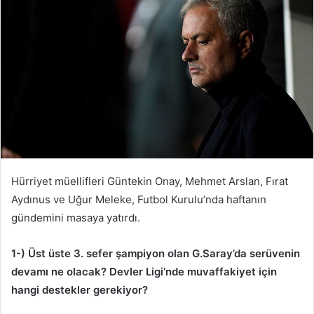
Hürriyet müellifleri Güntekin Onay, Mehmet Arslan, Fırat
Aydınus ve Uğur Meleke, Futbol Kurulu’nda haftanın
gündemini masaya yatırdı.
1-) Üst üste 3. sefer şampiyon olan G.Saray’da serüvenin
devamı ne olacak? Devler Ligi’nde muvaffakiyet için
hangi destekler gerekiyor?