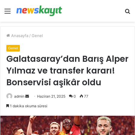
Menü
A
y
...
Anasayfa
/
Genel
Genel
Galatasaray’dan Barış Alper
Yılmaz ve transfer kararı!
Bonservisi aşikâr oldu
Bir
admin
Haziran 21, 2025
0
77
e-
1 dakika okuma süresi
posta
göndermek