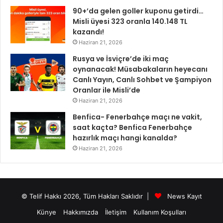
90+’da gelen goller kuponu getirdi…
Misli üyesi 323 oranla 140.148 TL
kazandı!
Haziran 21, 2026
Rusya ve İsviçre’de iki maç
oynanacak! Müsabakaların heyecanı
Canlı Yayın, Canlı Sohbet ve Şampiyon
Oranlar ile Misli’de
Haziran 21, 2026
Benfica- Fenerbahçe maçı ne vakit,
saat kaçta? Benfica Fenerbahçe
hazırlık maçı hangi kanalda?
Haziran 21, 2026
© Telif Hakkı 2026, Tüm Hakları Saklıdır |
News Kayıt
Künye
Hakkımızda
İletişim
Kullanım Koşulları