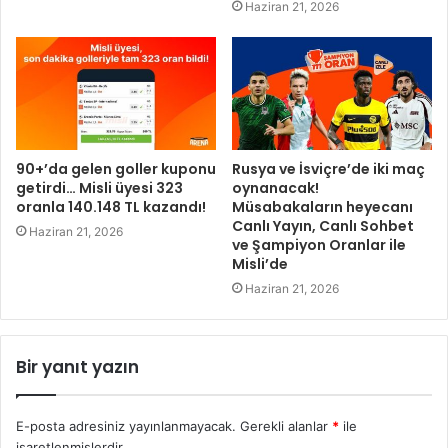
Haziran 21, 2026
90+’da gelen goller kuponu
Rusya ve İsviçre’de iki maç
getirdi… Misli üyesi 323
oynanacak!
oranla 140.148 TL kazandı!
Müsabakaların heyecanı
Canlı Yayın, Canlı Sohbet
Haziran 21, 2026
ve Şampiyon Oranlar ile
Misli’de
Haziran 21, 2026
Bir yanıt yazın
E-posta adresiniz yayınlanmayacak.
Gerekli alanlar
*
ile
işaretlenmişlerdir