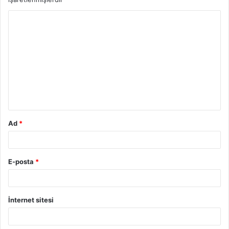
Y
o
r
u
m
*
Ad
*
E-posta
*
İnternet sitesi