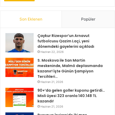
Son Eklenen
Popüler
Çaykur Rizespor’un Arnavut
futbolcusu Qazim Laçi, yeni
dönemdeki gayelerini açıkladı
Haziran 22, 2026
S. Moskova ile San Martin
meskeninde, Malmö deplasmanda
kazanır! İşte Günün Şampiyon
Tercihleri…
Haziran 21, 2026
90+’da gelen goller kuponu getirdi…
Misli üyesi 323 oranla 140.148 TL
kazandı!
Haziran 21, 2026