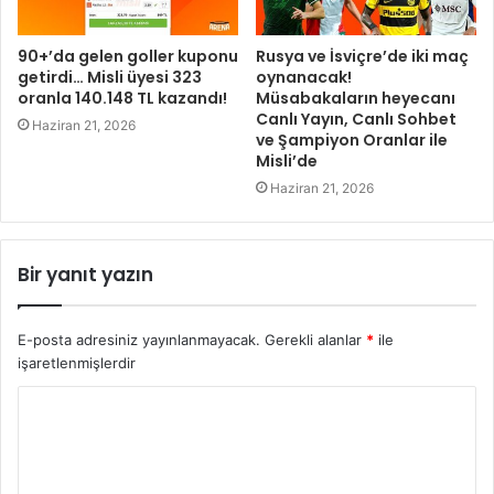
90+’da gelen goller kuponu
Rusya ve İsviçre’de iki maç
getirdi… Misli üyesi 323
oynanacak!
oranla 140.148 TL kazandı!
Müsabakaların heyecanı
Canlı Yayın, Canlı Sohbet
Haziran 21, 2026
ve Şampiyon Oranlar ile
Misli’de
Haziran 21, 2026
Bir yanıt yazın
E-posta adresiniz yayınlanmayacak.
Gerekli alanlar
*
ile
işaretlenmişlerdir
Y
o
r