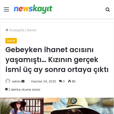
Menü
A
y
...
Anasayfa
/
Genel
Genel
Gebeyken ihanet acısını
yaşamıştı… Kızının gerçek
ismi üç ay sonra ortaya çıktı
Bir
admin
Haziran 24, 2025
0
86
e-
2 dakika okuma süresi
posta
göndermek