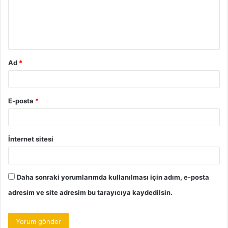
u
m
*
Ad
*
E-posta
*
İnternet sitesi
Daha sonraki yorumlarımda kullanılması için adım, e-posta
adresim ve site adresim bu tarayıcıya kaydedilsin.