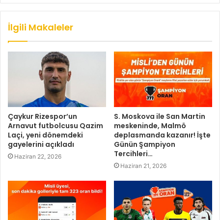
İlgili Makaleler
Çaykur Rizespor’un
S. Moskova ile San Martin
Arnavut futbolcusu Qazim
meskeninde, Malmö
Laçi, yeni dönemdeki
deplasmanda kazanır! İşte
gayelerini açıkladı
Günün Şampiyon
Tercihleri…
Haziran 22, 2026
Haziran 21, 2026