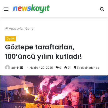
Menü
A
y
...
Anasayfa
/
Genel
Genel
Göztepe taraftarları,
100’üncü yılını kutladı!
Bir
admin
Haziran 22, 2025
0
91
Bir dakikadan az
e-
posta
göndermek