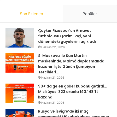
Son Eklenen
Popüler
Çaykur Rizespor’un Arnavut
futbolcusu Qazim Laçi, yeni
dönemdeki gayelerini açıkladı
Haziran 22, 2026
S. Moskova ile San Martin
meskeninde, Malmö deplasmanda
kazanır! İşte Günün Şampiyon
Tercihleri…
Haziran 21, 2026
90+’da gelen goller kuponu getirdi…
Misli üyesi 323 oranla 140.148 TL
kazandı!
Haziran 21, 2026
Rusya ve İsviçre’de iki maç
oynanacak! Müsabakaların heyecanı