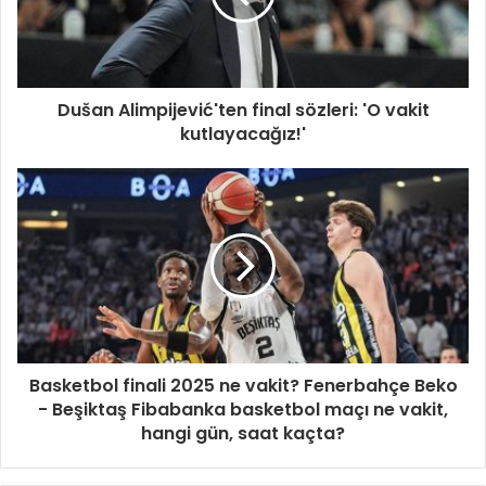
Dušan Alimpijević'ten final sözleri: 'O vakit
kutlayacağız!'
Basketbol finali 2025 ne vakit? Fenerbahçe Beko
- Beşiktaş Fibabanka basketbol maçı ne vakit,
hangi gün, saat kaçta?