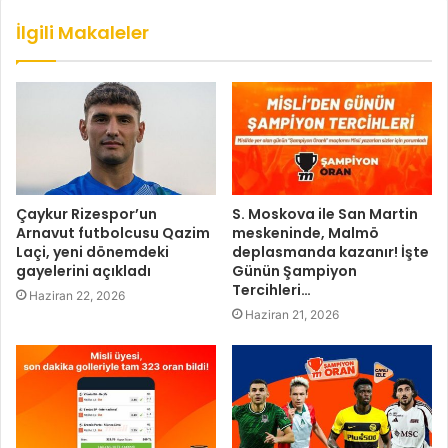
İlgili Makaleler
Çaykur Rizespor’un
S. Moskova ile San Martin
Arnavut futbolcusu Qazim
meskeninde, Malmö
Laçi, yeni dönemdeki
deplasmanda kazanır! İşte
gayelerini açıkladı
Günün Şampiyon
Tercihleri…
Haziran 22, 2026
Haziran 21, 2026