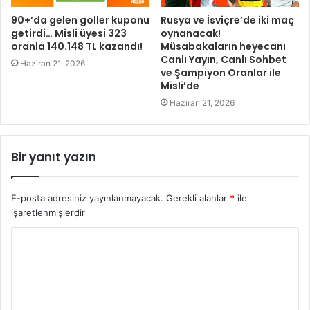
90+’da gelen goller kuponu
Rusya ve İsviçre’de iki maç
getirdi… Misli üyesi 323
oynanacak!
oranla 140.148 TL kazandı!
Müsabakaların heyecanı
Canlı Yayın, Canlı Sohbet
Haziran 21, 2026
ve Şampiyon Oranlar ile
Misli’de
Haziran 21, 2026
Bir yanıt yazın
E-posta adresiniz yayınlanmayacak.
Gerekli alanlar
*
ile
işaretlenmişlerdir
Y
o
r
u