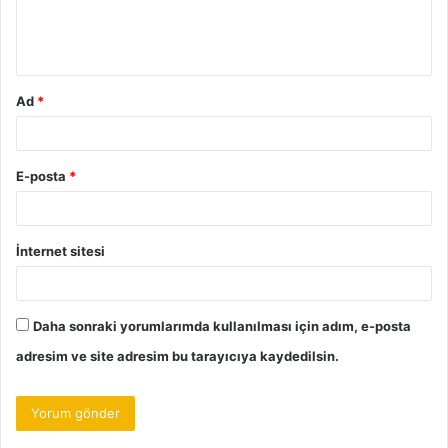
m
*
Ad
*
E-posta
*
İnternet sitesi
Daha sonraki yorumlarımda kullanılması için adım, e-posta
adresim ve site adresim bu tarayıcıya kaydedilsin.