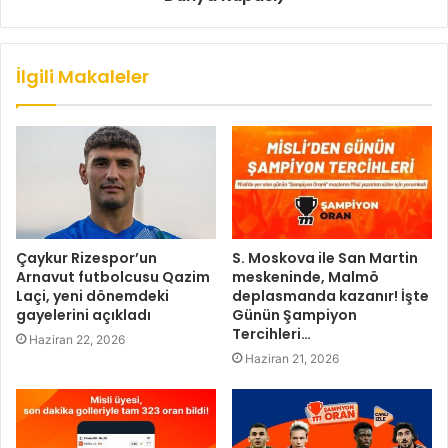
İlgili Makaleler
Çaykur Rizespor’un
S. Moskova ile San Martin
Arnavut futbolcusu Qazim
meskeninde, Malmö
Laçi, yeni dönemdeki
deplasmanda kazanır! İşte
gayelerini açıkladı
Günün Şampiyon
Tercihleri…
Haziran 22, 2026
Haziran 21, 2026