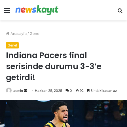
Menü
A
y
...
Anasayfa
/
Genel
Genel
Indiana Pacers final
serisinde durumu 3-3’e
getirdi!
Bir
admin
Haziran 25, 2025
0
92
Bir dakikadan az
e-
posta
göndermek