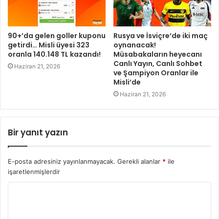
90+’da gelen goller kuponu
Rusya ve İsviçre’de iki maç
getirdi… Misli üyesi 323
oynanacak!
oranla 140.148 TL kazandı!
Müsabakaların heyecanı
Canlı Yayın, Canlı Sohbet
Haziran 21, 2026
ve Şampiyon Oranlar ile
Misli’de
Haziran 21, 2026
Bir yanıt yazın
E-posta adresiniz yayınlanmayacak.
Gerekli alanlar
*
ile
işaretlenmişlerdir
Y
o
r