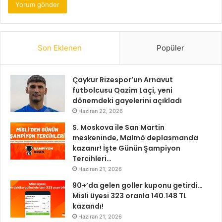
Son Eklenen
Popüler
Çaykur Rizespor’un Arnavut
futbolcusu Qazim Laçi, yeni
dönemdeki gayelerini açıkladı
Haziran 22, 2026
S. Moskova ile San Martin
meskeninde, Malmö deplasmanda
kazanır! İşte Günün Şampiyon
Tercihleri…
Haziran 21, 2026
90+’da gelen goller kuponu getirdi…
Misli üyesi 323 oranla 140.148 TL
kazandı!
Haziran 21, 2026