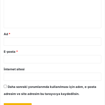
u
m
*
Ad
*
E-posta
*
İnternet sitesi
Daha sonraki yorumlarımda kullanılması için adım, e-posta
adresim ve site adresim bu tarayıcıya kaydedilsin.