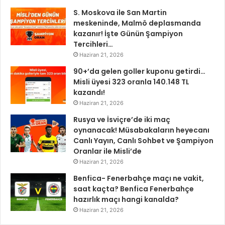
S. Moskova ile San Martin
meskeninde, Malmö deplasmanda
kazanır! İşte Günün Şampiyon
Tercihleri…
Haziran 21, 2026
90+’da gelen goller kuponu getirdi…
Misli üyesi 323 oranla 140.148 TL
kazandı!
Haziran 21, 2026
Rusya ve İsviçre’de iki maç
oynanacak! Müsabakaların heyecanı
Canlı Yayın, Canlı Sohbet ve Şampiyon
Oranlar ile Misli’de
Haziran 21, 2026
Benfica- Fenerbahçe maçı ne vakit,
saat kaçta? Benfica Fenerbahçe
hazırlık maçı hangi kanalda?
Haziran 21, 2026