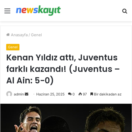
Menü
A
y
...
Anasayfa
/
Genel
Genel
Kenan Yıldız attı, Juventus
farklı kazandı! (Juventus –
Al Ain: 5-0)
Bir
admin
Haziran 25, 2025
0
97
Bir dakikadan az
e-
posta
göndermek