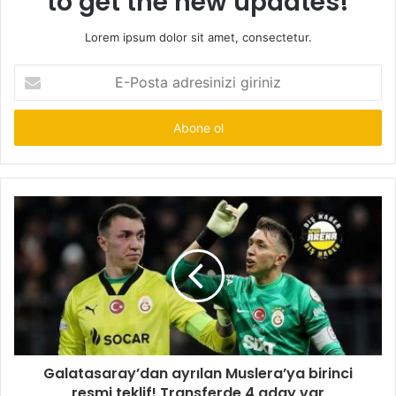
to get the new updates!
Lorem ipsum dolor sit amet, consectetur.
E-
Posta
adresinizi
giriniz
Galatasaray’dan ayrılan Muslera’ya birinci
resmi teklif! Transferde 4 aday var