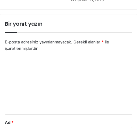
Bir yanıt yazın
E-posta adresiniz yayınlanmayacak.
Gerekli alanlar
*
ile
işaretlenmişlerdir
Y
o
r
u
m
*
Ad
*