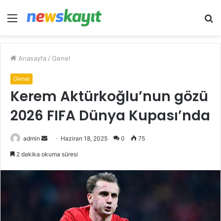
Menü
A
y
...
Anasayfa
/
Genel
Genel
Kerem Aktürkoğlu’nun gözü
2026 FIFA Dünya Kupası’nda
Bir
admin
Haziran 18, 2025
0
75
e-
2 dakika okuma süresi
posta
göndermek