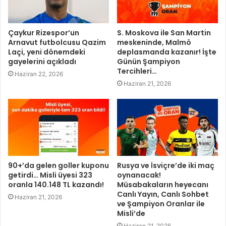
Çaykur Rizespor’un
S. Moskova ile San Martin
Arnavut futbolcusu Qazim
meskeninde, Malmö
Laçi, yeni dönemdeki
deplasmanda kazanır! İşte
gayelerini açıkladı
Günün Şampiyon
Tercihleri…
Haziran 22, 2026
Haziran 21, 2026
90+’da gelen goller kuponu
Rusya ve İsviçre’de iki maç
getirdi… Misli üyesi 323
oynanacak!
oranla 140.148 TL kazandı!
Müsabakaların heyecanı
Canlı Yayın, Canlı Sohbet
Haziran 21, 2026
ve Şampiyon Oranlar ile
Misli’de
Haziran 21, 2026