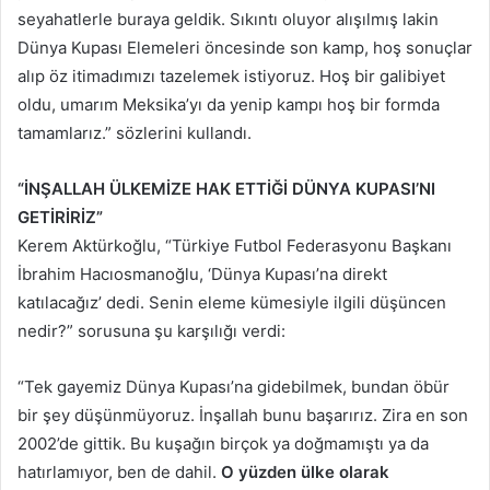
seyahatlerle buraya geldik. Sıkıntı oluyor alışılmış lakin
Dünya Kupası Elemeleri öncesinde son kamp, hoş sonuçlar
alıp öz itimadımızı tazelemek istiyoruz. Hoş bir galibiyet
oldu, umarım Meksika’yı da yenip kampı hoş bir formda
tamamlarız.” sözlerini kullandı.
“İNŞALLAH ÜLKEMİZE HAK ETTİĞİ DÜNYA KUPASI’NI
GETİRİRİZ”
Kerem Aktürkoğlu, “Türkiye Futbol Federasyonu Başkanı
İbrahim Hacıosmanoğlu, ‘Dünya Kupası’na direkt
katılacağız’ dedi. Senin eleme kümesiyle ilgili düşüncen
nedir?” sorusuna şu karşılığı verdi:
“Tek gayemiz Dünya Kupası’na gidebilmek, bundan öbür
bir şey düşünmüyoruz. İnşallah bunu başarırız. Zira en son
2002’de gittik. Bu kuşağın birçok ya doğmamıştı ya da
hatırlamıyor, ben de dahil.
O yüzden ülke olarak