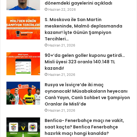
dönemdeki gayelerini açıkladı
Haziran 22, 2026
S. Moskova ile San Martin
meskeninde, Malmö deplasmanda
kazanır! İşte Günün Şampiyon
Tercihleri…
Haziran 21, 2026
90+’da gelen goller kuponu getirdi…
Misli üyesi 323 oranla 140.148 TL
kazandı!
Haziran 21, 2026
Rusya ve İsviçre’de iki maç
oynanacak! Müsabakaların heyecanı
Canlı Yayın, Canlı Sohbet ve Şampiyon
Oranlar ile Misli’de
Haziran 21, 2026
Benfica- Fenerbahçe maçı ne vakit,
saat kaçta? Benfica Fenerbahçe
hazırlık maçı hangi kanalda?