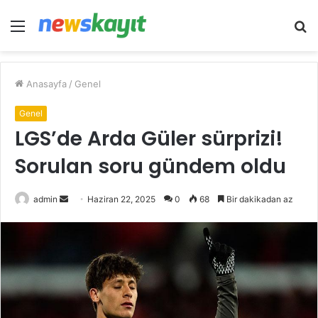
Menü
A
y
...
Anasayfa
/
Genel
Genel
LGS’de Arda Güler sürprizi!
Sorulan soru gündem oldu
Bir
admin
Haziran 22, 2025
0
68
Bir dakikadan az
e-
posta
göndermek