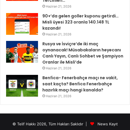
Tercihleri…
Haziran 21, 2026
90+’da gelen goller kuponu getirdi…
Misli üyesi 323 oranla 140.148 TL
kazandı!
Haziran 21, 2026
Rusya ve İsviçre’de iki maç
oynanacak! Müsabakaların heyecanı
Canlı Yayın, Canlı Sohbet ve Şampiyon
Oranlar ile Misli’de
Haziran 21, 2026
Benfica- Fenerbahçe maçı ne vakit,
saat kaçta? Benfica Fenerbahçe
hazırlık maçı hangi kanalda?
Haziran 21, 2026
© Telif Hakkı 2026, Tüm Hakları Saklıdır |
News Kayıt