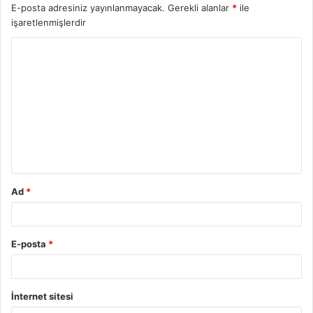
E-posta adresiniz yayınlanmayacak.
Gerekli alanlar
*
ile
işaretlenmişlerdir
Y
o
r
u
m
*
Ad
*
E-posta
*
İnternet sitesi