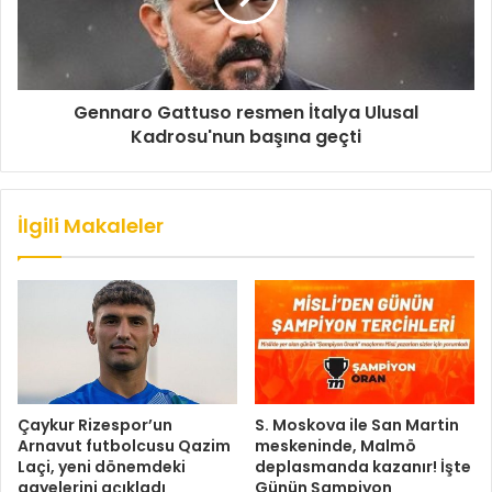
Gennaro Gattuso resmen İtalya Ulusal
Kadrosu'nun başına geçti
İlgili Makaleler
Çaykur Rizespor’un
S. Moskova ile San Martin
Arnavut futbolcusu Qazim
meskeninde, Malmö
Laçi, yeni dönemdeki
deplasmanda kazanır! İşte
gayelerini açıkladı
Günün Şampiyon