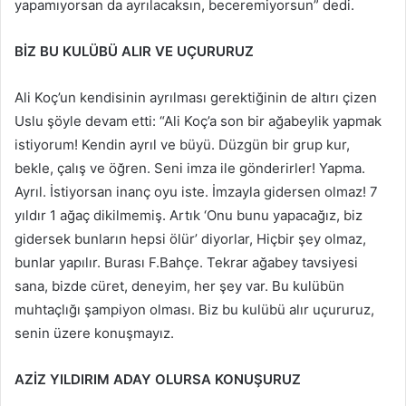
yapamıyorsan da ayrılacaksın, beceremiyorsun” dedi.
BİZ BU KULÜBÜ ALIR VE UÇURURUZ
Ali Koç’un kendisinin ayrılması gerektiğinin de altırı çizen
Uslu şöyle devam etti: “Ali Koç’a son bir ağabeylik yapmak
istiyorum! Kendin ayrıl ve büyü. Düzgün bir grup kur,
bekle, çalış ve öğren. Seni imza ile gönderirler! Yapma.
Ayrıl. İstiyorsan inanç oyu iste. İmzayla gidersen olmaz! 7
yıldır 1 ağaç dikilmemiş. Artık ‘Onu bunu yapacağız, biz
gidersek bunların hepsi ölür’ diyorlar, Hiçbir şey olmaz,
bunlar yapılır. Burası F.Bahçe. Tekrar ağabey tavsiyesi
sana, bizde cüret, deneyim, her şey var. Bu kulübün
muhtaçlığı şampiyon olması. Biz bu kulübü alır uçururuz,
senin üzere konuşmayız.
AZİZ YILDIRIM ADAY OLURSA KONUŞURUZ