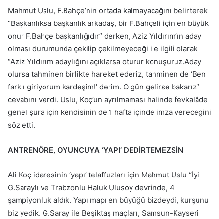
Mahmut Uslu, F.Bahçe’nin ortada kalmayacağını belirterek
“Başkanlıksa başkanlık arkadaş, bir F.Bahçeli için en büyük
onur F.Bahçe başkanlığıdır” derken, Aziz Yıldırım’ın aday
olması durumunda çekilip çekilmeyeceği ile ilgili olarak
“Aziz Yıldırım adaylığını açıklarsa oturur konuşuruz.Aday
olursa tahminen birlikte hareket ederiz, tahminen de ‘Ben
farklı giriyorum kardeşim!’ derim. O gün gelirse bakarız”
cevabını verdi. Uslu, Koç’un ayrılmaması halinde fevkalâde
genel şura için kendisinin de 1 hafta içinde imza vereceğini
söz etti.
ANTRENÖRE, OYUNCUYA ‘YAPI’ DEDİRTEMEZSİN
Ali Koç idaresinin ‘yapı’ telaffuzları için Mahmut Uslu “İyi
G.Saraylı ve Trabzonlu Haluk Ulusoy devrinde, 4
şampiyonluk aldık. Yapı mapı en büyüğü bizdeydi, kurşunu
biz yedik. G.Saray ile Beşiktaş maçları, Samsun-Kayseri