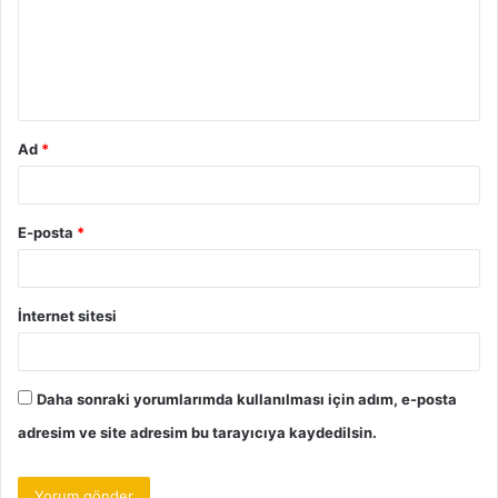
u
m
*
Ad
*
E-posta
*
İnternet sitesi
Daha sonraki yorumlarımda kullanılması için adım, e-posta
adresim ve site adresim bu tarayıcıya kaydedilsin.