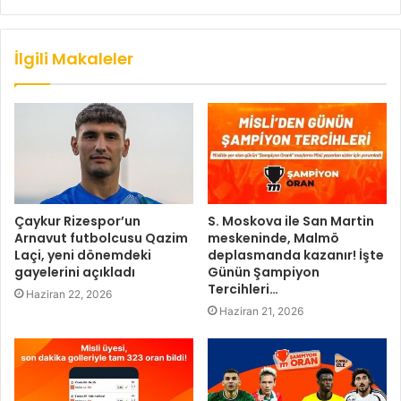
İlgili Makaleler
Çaykur Rizespor’un
S. Moskova ile San Martin
Arnavut futbolcusu Qazim
meskeninde, Malmö
Laçi, yeni dönemdeki
deplasmanda kazanır! İşte
gayelerini açıkladı
Günün Şampiyon
Tercihleri…
Haziran 22, 2026
Haziran 21, 2026