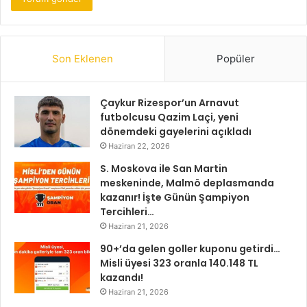
Son Eklenen
Popüler
Çaykur Rizespor’un Arnavut
futbolcusu Qazim Laçi, yeni
dönemdeki gayelerini açıkladı
Haziran 22, 2026
S. Moskova ile San Martin
meskeninde, Malmö deplasmanda
kazanır! İşte Günün Şampiyon
Tercihleri…
Haziran 21, 2026
90+’da gelen goller kuponu getirdi…
Misli üyesi 323 oranla 140.148 TL
kazandı!
Haziran 21, 2026