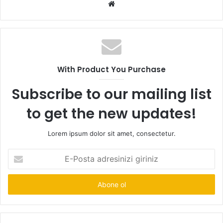
Web
sitesi
With Product You Purchase
Subscribe to our mailing list
to get the new updates!
Lorem ipsum dolor sit amet, consectetur.
E-
Posta
adresinizi
giriniz