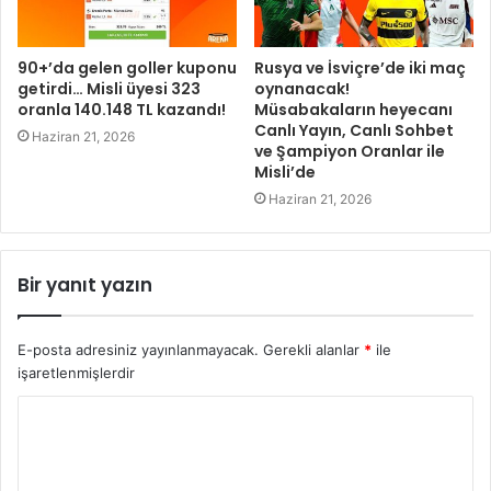
90+’da gelen goller kuponu
Rusya ve İsviçre’de iki maç
getirdi… Misli üyesi 323
oynanacak!
oranla 140.148 TL kazandı!
Müsabakaların heyecanı
Canlı Yayın, Canlı Sohbet
Haziran 21, 2026
ve Şampiyon Oranlar ile
Misli’de
Haziran 21, 2026
Bir yanıt yazın
E-posta adresiniz yayınlanmayacak.
Gerekli alanlar
*
ile
işaretlenmişlerdir
Y
o
r