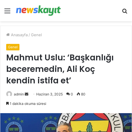
Menü
A
y
...
Anasayfa
/
Genel
Genel
Mahmut Uslu: ‘Başkanlığı
beceremedin, Ali Koç
kendin istifa et’
Bir
admin
Haziran 3, 2025
0
80
e-
1 dakika okuma süresi
posta
göndermek