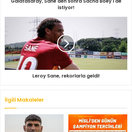
Galatasaray, Sane'den sonra Sacha Boey'i de
istiyor!
Leroy Sane, rekorlarla geldi!
İlgili Makaleler