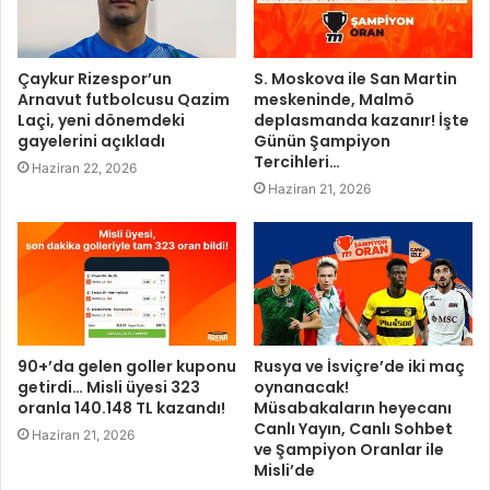
Çaykur Rizespor’un
S. Moskova ile San Martin
Arnavut futbolcusu Qazim
meskeninde, Malmö
Laçi, yeni dönemdeki
deplasmanda kazanır! İşte
gayelerini açıkladı
Günün Şampiyon
Tercihleri…
Haziran 22, 2026
Haziran 21, 2026
90+’da gelen goller kuponu
Rusya ve İsviçre’de iki maç
getirdi… Misli üyesi 323
oynanacak!
oranla 140.148 TL kazandı!
Müsabakaların heyecanı
Canlı Yayın, Canlı Sohbet
Haziran 21, 2026
ve Şampiyon Oranlar ile
Misli’de