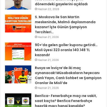
dönemdeki gayelerini açıkladı
Haziran 22, 2026
S. Moskova ile San Martin
meskeninde, Malmö deplasmanda
kazanır! İşte Günün Şampiyon
Tercihleri…
Haziran 21, 2026
90+’da gelen goller kuponu getirdi…
Misli üyesi 323 oranla 140.148 TL
kazandı!
Haziran 21, 2026
Rusya ve İsviçre’de iki maç
oynanacak! Müsabakaların heyecanı
Canlı Yayın, Canlı Sohbet ve Şampiyon
Oranlar ile Misli’de
Haziran 21, 2026
Benfica- Fenerbahçe maçı ne vakit,
saat kaçta? Benfica Fenerbahçe
hazırlık maçı hangi kanalda?