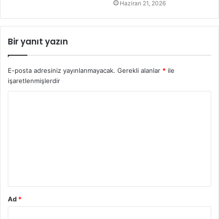
Haziran 21, 2026
Bir yanıt yazın
E-posta adresiniz yayınlanmayacak.
Gerekli alanlar
*
ile
işaretlenmişlerdir
Y
o
r
u
m
*
Ad
*