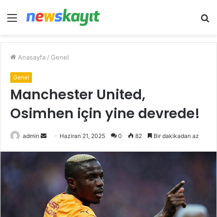
Menü
A
y
...
Anasayfa
/
Genel
Genel
Manchester United,
Osimhen için yine devrede!
Bir
admin
Haziran 21, 2025
0
82
Bir dakikadan az
e-
posta
göndermek