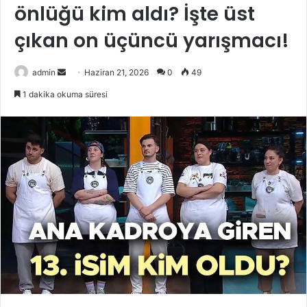
önlüğü kim aldı? İşte üst
çıkan on üçüncü yarışmacı!
Bir
admin
Haziran 21, 2026
0
49
e-
1 dakika okuma süresi
posta
göndermek