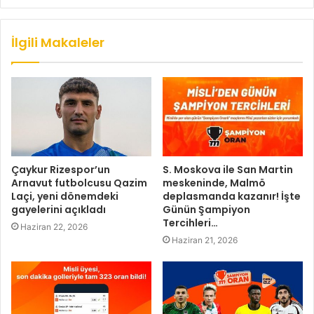
İlgili Makaleler
Çaykur Rizespor’un
S. Moskova ile San Martin
Arnavut futbolcusu Qazim
meskeninde, Malmö
Laçi, yeni dönemdeki
deplasmanda kazanır! İşte
gayelerini açıkladı
Günün Şampiyon
Tercihleri…
Haziran 22, 2026
Haziran 21, 2026