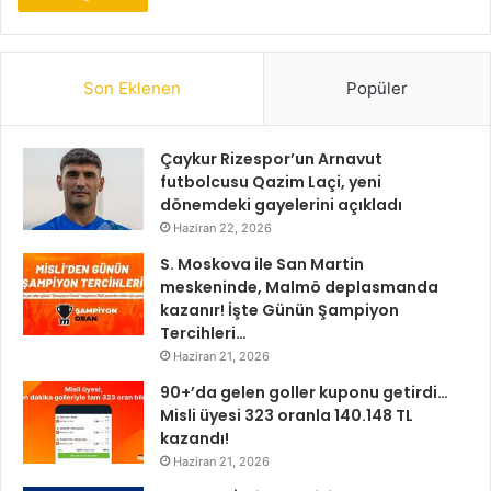
Son Eklenen
Popüler
Çaykur Rizespor’un Arnavut
futbolcusu Qazim Laçi, yeni
dönemdeki gayelerini açıkladı
Haziran 22, 2026
S. Moskova ile San Martin
meskeninde, Malmö deplasmanda
kazanır! İşte Günün Şampiyon
Tercihleri…
Haziran 21, 2026
90+’da gelen goller kuponu getirdi…
Misli üyesi 323 oranla 140.148 TL
kazandı!
Haziran 21, 2026