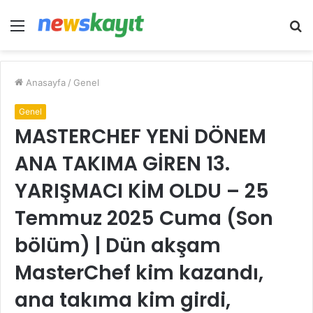
Menü
A
y
...
Anasayfa
/
Genel
Genel
MASTERCHEF YENİ DÖNEM
ANA TAKIMA GİREN 13.
YARIŞMACI KİM OLDU – 25
Temmuz 2025 Cuma (Son
bölüm) | Dün akşam
MasterChef kim kazandı,
ana takıma kim girdi,