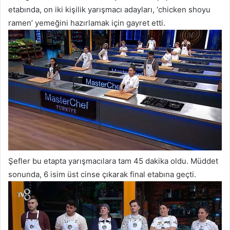
etabında, on iki kişilik yarışmacı adayları, ‘chicken shoyu
ramen’ yemeğini hazırlamak için gayret etti.
Şefler bu etapta yarışmacılara tam 45 dakika oldu. Müddet
sonunda, 6 isim üst cinse çıkarak final etabına geçti.