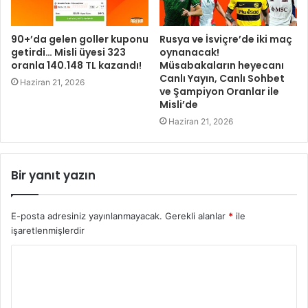
90+’da gelen goller kuponu
Rusya ve İsviçre’de iki maç
getirdi… Misli üyesi 323
oynanacak!
oranla 140.148 TL kazandı!
Müsabakaların heyecanı
Canlı Yayın, Canlı Sohbet
Haziran 21, 2026
ve Şampiyon Oranlar ile
Misli’de
Haziran 21, 2026
Bir yanıt yazın
E-posta adresiniz yayınlanmayacak.
Gerekli alanlar
*
ile
işaretlenmişlerdir
Y
o
r