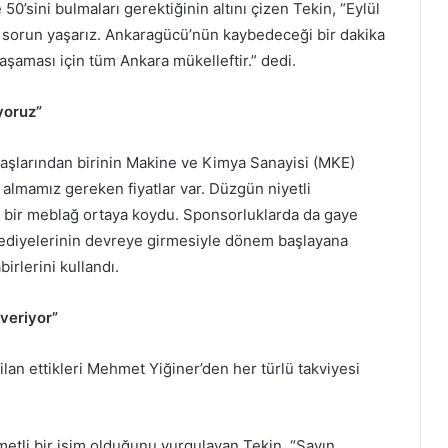
0’sini bulmaları gerektiğinin altını çizen Tekin, “Eylül
 sorun yaşarız. Ankaragücü’nün kaybedeceği bir dakika
aşaması için tüm Ankara mükelleftir.” dedi.
yoruz”
aşlarından birinin Makine ve Kimya Sanayisi (MKE)
almamız gereken fiyatlar var. Düzgün niyetli
z bir meblağ ortaya koydu. Sponsorluklarda da gaye
lediyelerinin devreye girmesiyle dönem başlayana
irlerini kullandı.
veriyor”
lan ettikleri Mehmet Yiğiner’den her türlü takviyesi
ymetli bir isim olduğunu vurgulayan Tekin, “Sayın