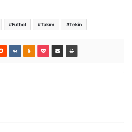
Futbol
Takım
Tekin
erest
Reddit
VKontakte
Odnoklassniki
Pocket
E-Posta ile paylaş
Yazdır