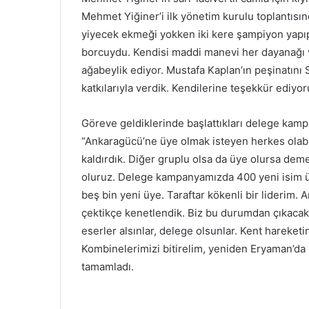
Mehmet Yiğiner’i ilk yönetim kurulu toplantısın
yiyecek ekmeği yokken iki kere şampiyon yapıp
borcuydu. Kendisi maddi manevi her dayanağı ve
ağabeylik ediyor. Mustafa Kaplan’ın peşinatın
katkılarıyla verdik. Kendilerine teşekkür ediyo
Göreve geldiklerinde başlattıkları delege kampa
“Ankaragücü’ne üye olmak isteyen herkes olabi
kaldırdık. Diğer gruplu olsa da üye olursa deme
oluruz. Delege kampanyamızda 400 yeni isim ü
beş bin yeni üye. Taraftar kökenli bir liderim. 
çektikçe kenetlendik. Biz bu durumdan çıkacak
eserler alsınlar, delege olsunlar. Kent hareketi
Kombinelerimizi bitirelim, yeniden Eryaman’da 
tamamladı.