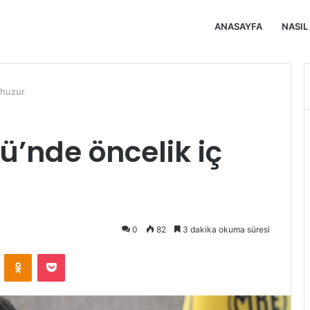
ANASAYFA
NASIL
 huzur
’nde öncelik iç
0
82
3 dakika okuma süresi
VKontakte
Odnoklassniki
Pocket