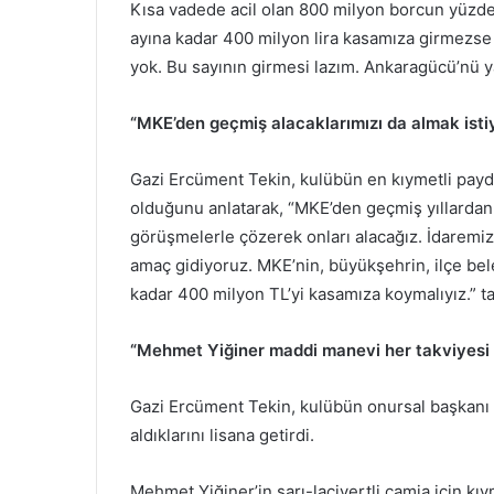
Kısa vadede acil olan 800 milyon borcun yüzde 5
ayına kadar 400 milyon lira kasamıza girmezse
yok. Bu sayının girmesi lazım. Ankaragücü’nü y
“MKE’den geçmiş alacaklarımızı da almak isti
Gazi Ercüment Tekin, kulübün en kıymetli payd
olduğunu anlatarak, “MKE’den geçmiş yıllardan 
görüşmelerle çözerek onları alacağız. İdaremi
amaç gidiyoruz. MKE’nin, büyükşehrin, ilçe be
kadar 400 milyon TL’yi kasamıza koymalıyız.” tab
“Mehmet Yiğiner maddi manevi her takviyesi 
Gazi Ercüment Tekin, kulübün onursal başkanı i
aldıklarını lisana getirdi.
Mehmet Yiğiner’in sarı-lacivertli camia için kı