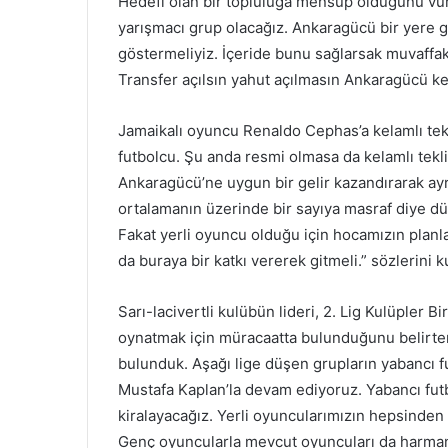
Hedefi olan bir topluluğa mensup olduğunu vurg
yarışmacı grup olacağız. Ankaragücü bir yere gi
göstermeliyiz. İçeride bunu sağlarsak muvaffaki
Transfer açılsın yahut açılmasın Ankaragücü kes
Jamaikalı oyuncu Renaldo Cephas’a kelamlı tekli
futbolcu. Şu anda resmi olmasa da kelamlı tekli
Ankaragücü’ne uygun bir gelir kazandırarak ayr
ortalamanın üzerinde bir sayıya masraf diye düş
Fakat yerli oyuncu olduğu için hocamızın planl
da buraya bir katkı vererek gitmeli.” sözlerini k
Sarı-lacivertli kulübün lideri, 2. Lig Kulüpler 
oynatmak için müracaatta bulunduğunu belirter
bulunduk. Aşağı lige düşen grupların yabancı fu
Mustafa Kaplan’la devam ediyoruz. Yabancı futbo
kiralayacağız. Yerli oyuncularımızın hepsinden 
Genç oyuncularla mevcut oyuncuları da harmanl