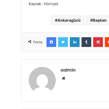
Kaynak : Hürriyet
Ankaragücü
Başkan
Facebook
Twitter
LinkedIn
Tumblr
Pint
Paylaş
admin
Web
sitesi