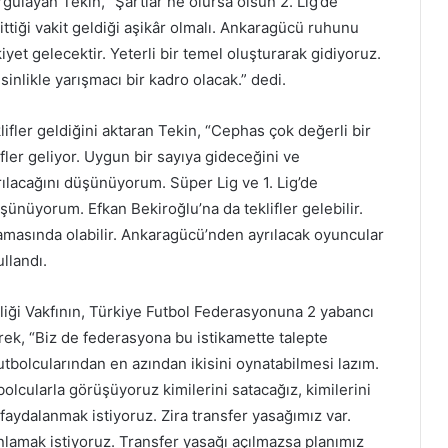
ulayan Tekin, “Şartlar ne olursa olsun 2. Lig’de
ttiği vakit geldiği aşikâr olmalı. Ankaragücü ruhunu
yet gelecektir. Yeterli bir temel oluşturarak gidiyoruz.
inlikle yarışmacı bir kadro olacak.” dedi.
fler geldiğini aktaran Tekin, “Cephas çok değerli bir
fler geliyor. Uygun bir sayıya gideceğini ve
ılacağını düşünüyorum. Süper Lig ve 1. Lig’de
ünüyorum. Efkan Bekiroğlu’na da teklifler gelebilir.
amasında olabilir. Ankaragücü’nden ayrılacak oyuncular
ullandı.
Birliği Vakfının, Türkiye Futbol Federasyonuna 2 yabancı
ek, “Biz de federasyona bu istikamette talepte
tbolcularından en azından ikisini oynatabilmesi lazım.
lcularla görüşüyoruz kimilerini satacağız, kimilerini
faydalanmak istiyoruz. Zira transfer yasağımız var.
amak istiyoruz. Transfer yasağı açılmazsa planımız