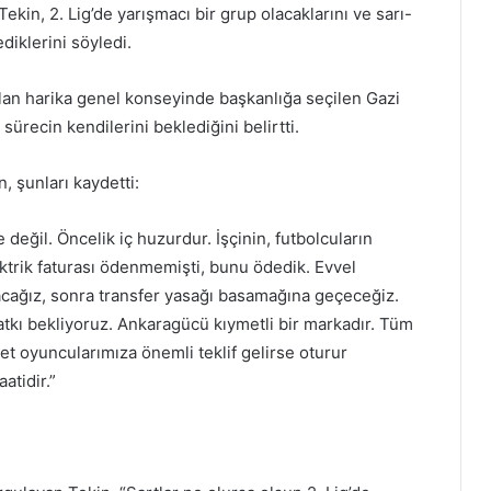
in, 2. Lig’de yarışmacı bir grup olacaklarını ve sarı-
ediklerini söyledi.
n harika genel konseyinde başkanlığa seçilen Gazi
sürecin kendilerini beklediğini belirtti.
, şunları kaydetti:
e değil. Öncelik iç huzurdur. İşçinin, futbolcuların
ektrik faturası ödenmemişti, bunu ödedik. Evvel
acağız, sonra transfer yasağı basamağına geçeceğiz.
atkı bekliyoruz. Ankaragücü kıymetli bir markadır. Tüm
et oyuncularımıza önemli teklif gelirse oturur
atidir.”