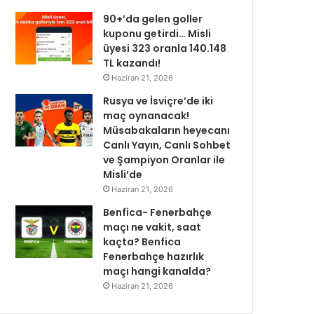
90+’da gelen goller
kuponu getirdi… Misli
üyesi 323 oranla 140.148
TL kazandı!
Haziran 21, 2026
Rusya ve İsviçre’de iki
maç oynanacak!
Müsabakaların heyecanı
Canlı Yayın, Canlı Sohbet
ve Şampiyon Oranlar ile
Misli’de
Haziran 21, 2026
Benfica- Fenerbahçe
maçı ne vakit, saat
kaçta? Benfica
Fenerbahçe hazırlık
maçı hangi kanalda?
Haziran 21, 2026