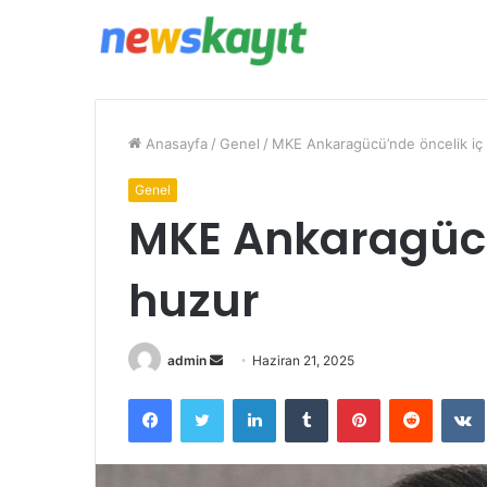
Anasayfa
/
Genel
/
MKE Ankaragücü’nde öncelik iç
Genel
MKE Ankaragücü
huzur
Bir
admin
Haziran 21, 2025
e-
Facebook
Twitter
LinkedIn
Tumblr
Pinterest
Reddit
posta
göndermek