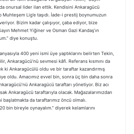
da onursal lider ilan ettik. Kendisini Ankaragücü
 Muhteşem Lig’e taşıdı. İade-i prestij boynumuzun
riyor. Bizim kadar çalışıyor, çaba ediyor, bize
ı Sayın Mehmet Yiğiner ve Osman Gazi Kandaş’ın
rum.” diye konuştu.
nyasıyla 400 yeni ismi üye yaptıklarını belirten Tekin,
lir, Ankaragücü’nü sevmesi kâfi. Referans kısmını da
k ki Ankaragücülü oldu ve bir taraftar kazandırmış
ye oldu. Amacımız evvel bin, sonra üç bin daha sonra
Ankaragücü’nü Ankaragücü taraftarı yönetiyor. Biz acı
sak Ankaragücü taraftarıyla olacak. Mağazalarımızdan
ni başlatmakta da taraftarımız öncü olmalı.
20 bin bireyle oynayalım.” diyerek kelamlarını