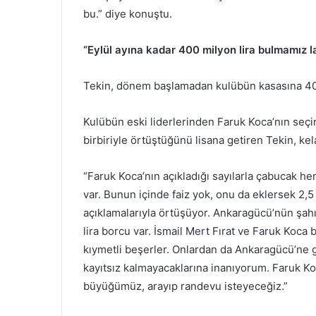
bu.” diye konuştu.
“Eylül ayına kadar 400 milyon lira bulmamız l
Tekin, dönem başlamadan kulübün kasasına 400 
Kulübün eski liderlerinden Faruk Koca’nın seçim
birbiriyle örtüştüğünü lisana getiren Tekin, ke
“Faruk Koca’nın açıkladığı sayılarla çabucak he
var. Bunun içinde faiz yok, onu da eklersek 2,5
açıklamalarıyla örtüşüyor. Ankaragücü’nün şahıs
lira borcu var. İsmail Mert Fırat ve Faruk Koca 
kıymetli beşerler. Onlardan da Ankaragücü’ne ger
kayıtsız kalmayacaklarına inanıyorum. Faruk Ko
büyüğümüz, arayıp randevu isteyeceğiz.”