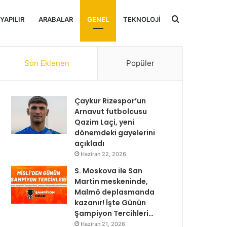
Arama
 YAPILIR
ARABALAR
GENEL
TEKNOLOJI
yap
Son Eklenen
Popüler
...
Çaykur Rizespor’un
Arnavut futbolcusu
Qazim Laçi, yeni
dönemdeki gayelerini
açıkladı
Haziran 22, 2026
S. Moskova ile San
Martin meskeninde,
Malmö deplasmanda
kazanır! İşte Günün
Şampiyon Tercihleri…
Haziran 21, 2026