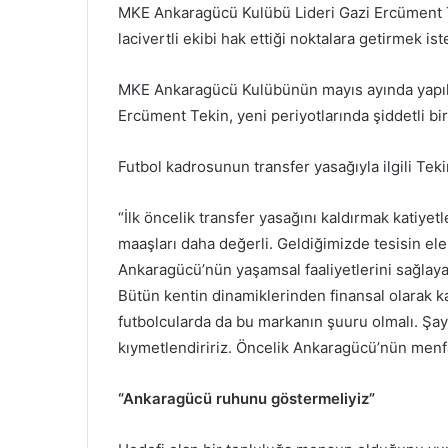
MKE Ankaragücü Kulübü Lideri Gazi Ercüment Tek
lacivertli ekibi hak ettiği noktalara getirmek ist
MKE Ankaragücü Kulübünün mayıs ayında yapıla
Ercüment Tekin, yeni periyotlarında şiddetli bir 
Futbol kadrosunun transfer yasağıyla ilgili Tekin
“İlk öncelik transfer yasağını kaldırmak katiyetl
maaşları daha değerli. Geldiğimizde tesisin el
Ankaragücü’nün yaşamsal faaliyetlerini sağlay
Bütün kentin dinamiklerinden finansal olarak k
futbolcularda da bu markanın şuuru olmalı. Şay
kıymetlendiririz. Öncelik Ankaragücü’nün menfa
“Ankaragücü ruhunu göstermeliyiz”