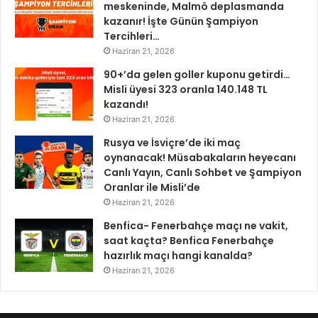
meskeninde, Malmö deplasmanda
kazanır! İşte Günün Şampiyon
Tercihleri…
Haziran 21, 2026
90+’da gelen goller kuponu getirdi…
Misli üyesi 323 oranla 140.148 TL
kazandı!
Haziran 21, 2026
Rusya ve İsviçre’de iki maç
oynanacak! Müsabakaların heyecanı
Canlı Yayın, Canlı Sohbet ve Şampiyon
Oranlar ile Misli’de
Haziran 21, 2026
Benfica- Fenerbahçe maçı ne vakit,
saat kaçta? Benfica Fenerbahçe
hazırlık maçı hangi kanalda?
Haziran 21, 2026