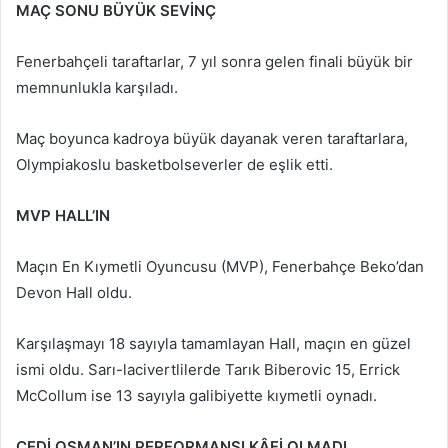
MAÇ SONU BÜYÜK SEVİNÇ
Fenerbahçeli taraftarlar, 7 yıl sonra gelen finali büyük bir
memnunlukla karşıladı.
Maç boyunca kadroya büyük dayanak veren taraftarlara,
Olympiakoslu basketbolseverler de eşlik etti.
MVP HALL’IN
Maçın En Kıymetli Oyuncusu (MVP), Fenerbahçe Beko’dan
Devon Hall oldu.
Karşılaşmayı 18 sayıyla tamamlayan Hall, maçın en güzel
ismi oldu. Sarı-lacivertlilerde Tarık Biberovic 15, Errick
McCollum ise 13 sayıyla galibiyette kıymetli oynadı.
CEDİ OSMAN’IN PERFORMANSI KÂFİ OLMADI