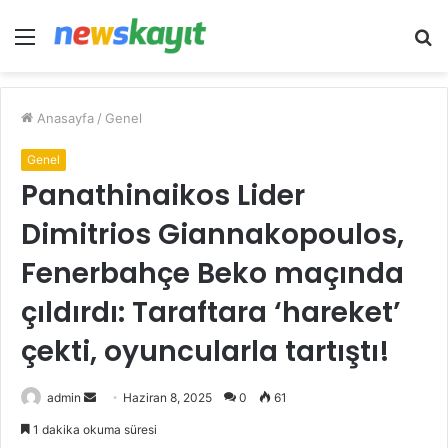
Menü
A
y
...
Anasayfa
/
Genel
Genel
Panathinaikos Lider
Dimitrios Giannakopoulos,
Fenerbahçe Beko maçında
çıldırdı: Taraftara ‘hareket’
çekti, oyuncularla tartıştı!
Bir
admin
Haziran 8, 2025
0
61
e-
1 dakika okuma süresi
posta