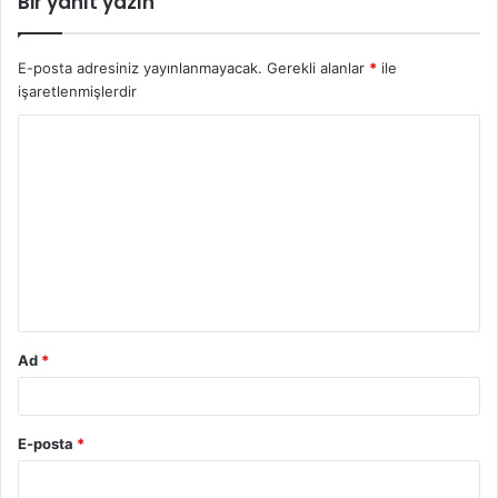
Bir yanıt yazın
E-posta adresiniz yayınlanmayacak.
Gerekli alanlar
*
ile
işaretlenmişlerdir
Y
o
r
u
m
*
Ad
*
E-posta
*