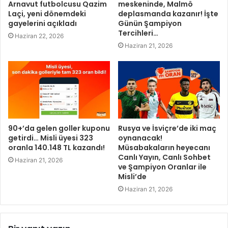
Arnavut futbolcusu Qazim
meskeninde, Malmö
Laçi, yeni dönemdeki
deplasmanda kazanır! İşte
gayelerini açıkladı
Günün Şampiyon
Tercihleri…
Haziran 22, 2026
Haziran 21, 2026
90+’da gelen goller kuponu
Rusya ve İsviçre’de iki maç
getirdi… Misli üyesi 323
oynanacak!
oranla 140.148 TL kazandı!
Müsabakaların heyecanı
Canlı Yayın, Canlı Sohbet
Haziran 21, 2026
ve Şampiyon Oranlar ile
Misli’de
Haziran 21, 2026