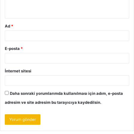
m
*
Ad
*
E-posta
*
İnternet sitesi
Daha sonraki yorumlarımda kullanılması için adım, e-posta
adresim ve site adresim bu tarayıcıya kaydedilsin.