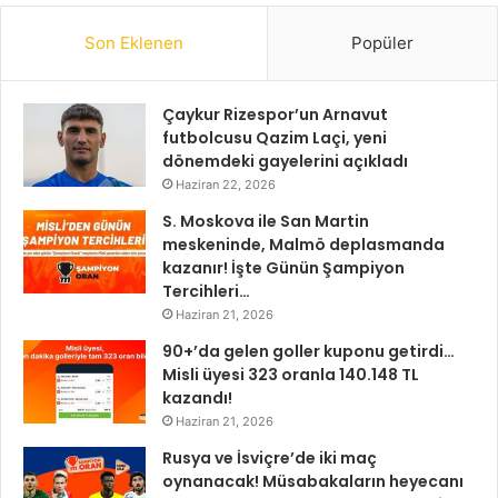
Son Eklenen
Popüler
Çaykur Rizespor’un Arnavut
futbolcusu Qazim Laçi, yeni
dönemdeki gayelerini açıkladı
Haziran 22, 2026
S. Moskova ile San Martin
meskeninde, Malmö deplasmanda
kazanır! İşte Günün Şampiyon
Tercihleri…
Haziran 21, 2026
90+’da gelen goller kuponu getirdi…
Misli üyesi 323 oranla 140.148 TL
kazandı!
Haziran 21, 2026
Rusya ve İsviçre’de iki maç
oynanacak! Müsabakaların heyecanı