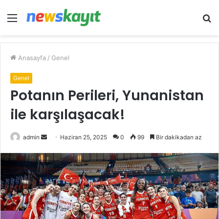
Menü
A
y
...
Anasayfa
/
Genel
Genel
Potanın Perileri, Yunanistan
ile karşılaşacak!
Bir
admin
Haziran 25, 2025
0
99
Bir dakikadan az
e-
posta
göndermek