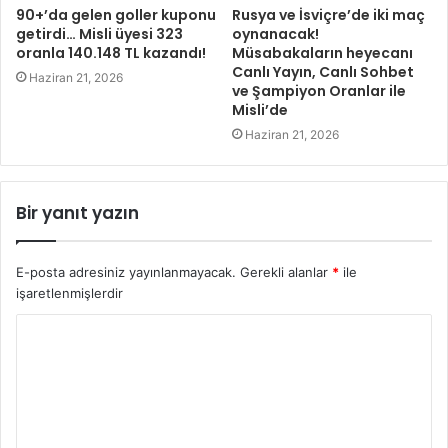
90+’da gelen goller kuponu
Rusya ve İsviçre’de iki maç
getirdi… Misli üyesi 323
oynanacak!
oranla 140.148 TL kazandı!
Müsabakaların heyecanı
Canlı Yayın, Canlı Sohbet
Haziran 21, 2026
ve Şampiyon Oranlar ile
Misli’de
Haziran 21, 2026
Bir yanıt yazın
E-posta adresiniz yayınlanmayacak.
Gerekli alanlar
*
ile
işaretlenmişlerdir
Y
o
r
u