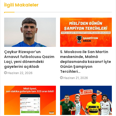
İlgili Makaleler
Çaykur Rizespor’un
S. Moskova ile San Martin
Arnavut futbolcusu Qazim
meskeninde, Malmö
Laçi, yeni dönemdeki
deplasmanda kazanır! İşte
gayelerini açıkladı
Günün Şampiyon
Tercihleri…
Haziran 22, 2026
Haziran 21, 2026