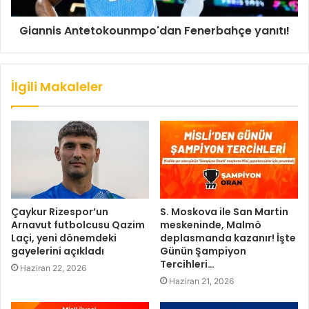
Giannis Antetokounmpo'dan Fenerbahçe yanıtı!
İlgili Makaleler
Çaykur Rizespor’un
S. Moskova ile San Martin
Arnavut futbolcusu Qazim
meskeninde, Malmö
Laçi, yeni dönemdeki
deplasmanda kazanır! İşte
gayelerini açıkladı
Günün Şampiyon
Tercihleri…
Haziran 22, 2026
Haziran 21, 2026