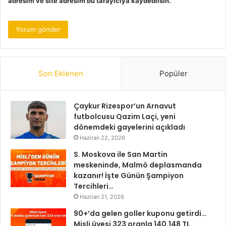
adresim ve site adresim bu tarayıcıya kaydedilsin.
Son Eklenen
Popüler
Çaykur Rizespor’un Arnavut
futbolcusu Qazim Laçi, yeni
dönemdeki gayelerini açıkladı
Haziran 22, 2026
S. Moskova ile San Martin
meskeninde, Malmö deplasmanda
kazanır! İşte Günün Şampiyon
Tercihleri…
Haziran 21, 2026
90+’da gelen goller kuponu getirdi…
Misli üyesi 323 oranla 140.148 TL