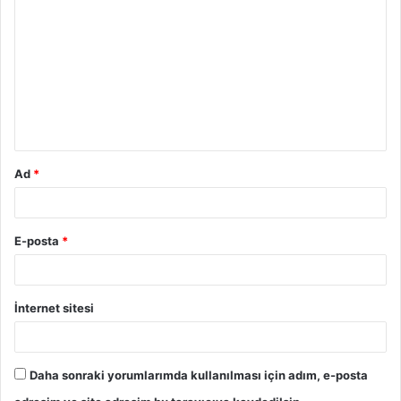
o
r
u
m
*
Ad
*
E-posta
*
İnternet sitesi
Daha sonraki yorumlarımda kullanılması için adım, e-posta