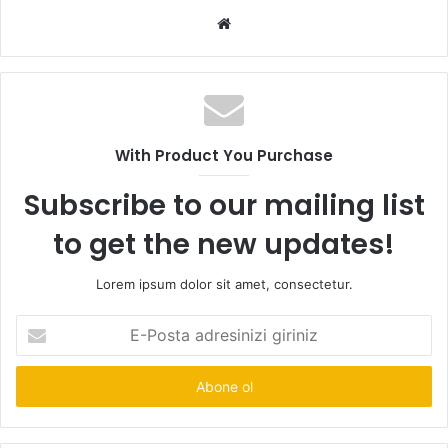
Web
sitesi
With Product You Purchase
Subscribe to our mailing list
to get the new updates!
Lorem ipsum dolor sit amet, consectetur.
E-
Posta
adresinizi
giriniz