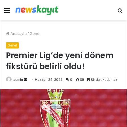
Menü
A
y
...
Anasayfa
/
Genel
Genel
Premier Lig’de yeni dönem
fikstürü belirli oldu!
Bir
admin
Haziran 24, 2025
0
89
Bir dakikadan az
e-
posta
göndermek