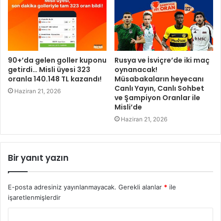
90+’da gelen goller kuponu
Rusya ve İsviçre’de iki maç
getirdi… Misli üyesi 323
oynanacak!
oranla 140.148 TL kazandı!
Müsabakaların heyecanı
Canlı Yayın, Canlı Sohbet
Haziran 21, 2026
ve Şampiyon Oranlar ile
Misli’de
Haziran 21, 2026
Bir yanıt yazın
E-posta adresiniz yayınlanmayacak.
Gerekli alanlar
*
ile
işaretlenmişlerdir
Y