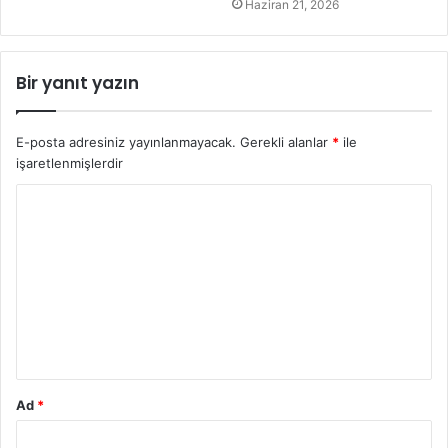
Haziran 21, 2026
Bir yanıt yazın
E-posta adresiniz yayınlanmayacak.
Gerekli alanlar
*
ile
işaretlenmişlerdir
Y
o
r
u
m
*
Ad
*