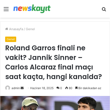
Menü
A
y
...
Anasayfa
/
Genel
Genel
Roland Garros finali ne
vakit? Jannik Sinner –
Carlos Alcaraz final maçı
saat kaçta, hangi kanalda?
Bir
admin
Haziran 18, 2025
0
80
Bir dakikadan az
e-
posta
göndermek