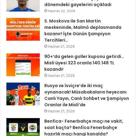
dönemdeki gayelerini açıkladı
Haziran 22, 2026
S. Moskova ile San Martin
meskeninde, Malmö deplasmanda
kazanır! İşte Günün Şampiyon
Tercihleri…
Haziran 21, 2026
90+’da gelen goller kuponu getirdi…
Misli üyesi 323 oranla 140.148 TL
kazandı!
Haziran 21, 2026
Rusya ve İsviçre’de iki maç
oynanacak! Müsabakaların heyecanı
Canlı Yayın, Canlı Sohbet ve Şampiyon
Oranlar ile Misli’de
Haziran 21, 2026
Benfica- Fenerbahçe maçı ne vakit,
saat kaçta? Benfica Fenerbahçe
hazırlık maçı hangi kanalda?