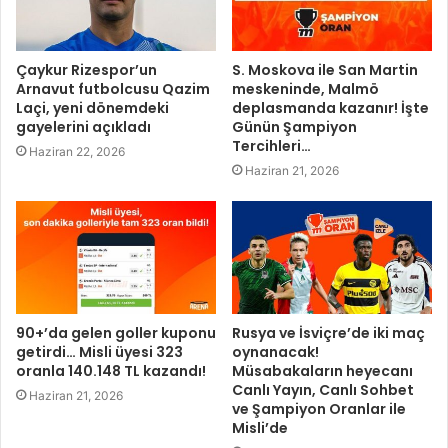
Çaykur Rizespor’un
S. Moskova ile San Martin
Arnavut futbolcusu Qazim
meskeninde, Malmö
Laçi, yeni dönemdeki
deplasmanda kazanır! İşte
gayelerini açıkladı
Günün Şampiyon
Tercihleri…
Haziran 22, 2026
Haziran 21, 2026
90+’da gelen goller kuponu
Rusya ve İsviçre’de iki maç
getirdi… Misli üyesi 323
oynanacak!
oranla 140.148 TL kazandı!
Müsabakaların heyecanı
Canlı Yayın, Canlı Sohbet
Haziran 21, 2026
ve Şampiyon Oranlar ile
Misli’de