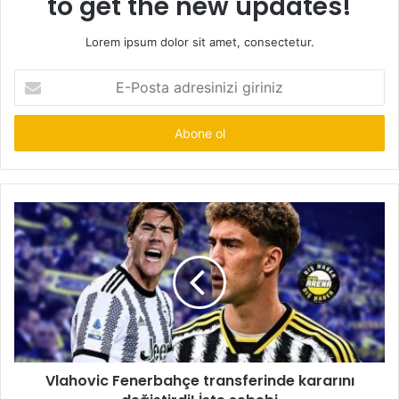
to get the new updates!
Lorem ipsum dolor sit amet, consectetur.
E-
Posta
adresinizi
giriniz
Vlahovic Fenerbahçe transferinde kararını