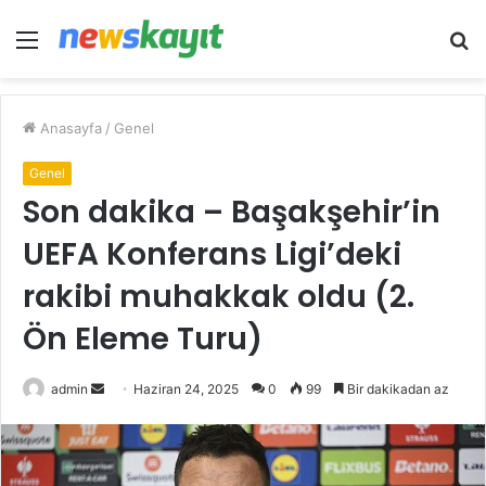
Menü
A
y
...
Anasayfa
/
Genel
Genel
Son dakika – Başakşehir’in
UEFA Konferans Ligi’deki
rakibi muhakkak oldu (2.
Ön Eleme Turu)
Bir
admin
Haziran 24, 2025
0
99
Bir dakikadan az
e-
posta
göndermek