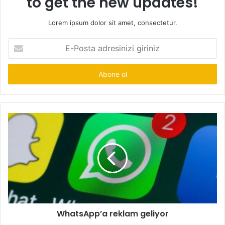
to get the new updates!
Lorem ipsum dolor sit amet, consectetur.
E-
Posta
adresinizi
giriniz
WhatsApp’a reklam geliyor