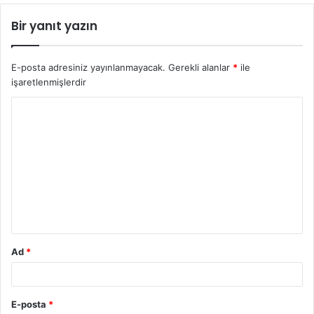
Bir yanıt yazın
E-posta adresiniz yayınlanmayacak.
Gerekli alanlar
*
ile
işaretlenmişlerdir
Y
o
r
u
m
*
Ad
*
E-posta
*