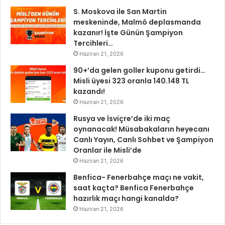
S. Moskova ile San Martin
meskeninde, Malmö deplasmanda
kazanır! İşte Günün Şampiyon
Tercihleri…
Haziran 21, 2026
90+’da gelen goller kuponu getirdi…
Misli üyesi 323 oranla 140.148 TL
kazandı!
Haziran 21, 2026
Rusya ve İsviçre’de iki maç
oynanacak! Müsabakaların heyecanı
Canlı Yayın, Canlı Sohbet ve Şampiyon
Oranlar ile Misli’de
Haziran 21, 2026
Benfica- Fenerbahçe maçı ne vakit,
saat kaçta? Benfica Fenerbahçe
hazırlık maçı hangi kanalda?
Haziran 21, 2026