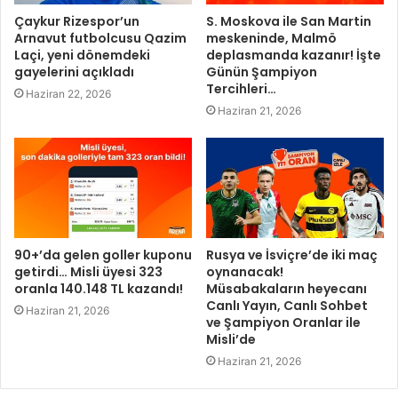
Çaykur Rizespor’un
S. Moskova ile San Martin
Arnavut futbolcusu Qazim
meskeninde, Malmö
Laçi, yeni dönemdeki
deplasmanda kazanır! İşte
gayelerini açıkladı
Günün Şampiyon
Tercihleri…
Haziran 22, 2026
Haziran 21, 2026
90+’da gelen goller kuponu
Rusya ve İsviçre’de iki maç
getirdi… Misli üyesi 323
oynanacak!
oranla 140.148 TL kazandı!
Müsabakaların heyecanı
Canlı Yayın, Canlı Sohbet
Haziran 21, 2026
ve Şampiyon Oranlar ile
Misli’de
Haziran 21, 2026