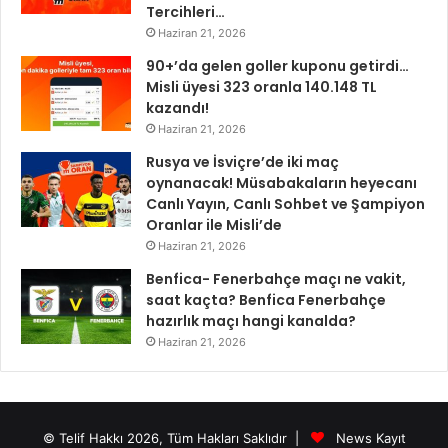
Tercihleri…
Haziran 21, 2026
90+’da gelen goller kuponu getirdi…
Misli üyesi 323 oranla 140.148 TL
kazandı!
Haziran 21, 2026
Rusya ve İsviçre’de iki maç
oynanacak! Müsabakaların heyecanı
Canlı Yayın, Canlı Sohbet ve Şampiyon
Oranlar ile Misli’de
Haziran 21, 2026
Benfica- Fenerbahçe maçı ne vakit,
saat kaçta? Benfica Fenerbahçe
hazırlık maçı hangi kanalda?
Haziran 21, 2026
© Telif Hakkı 2026, Tüm Hakları Saklıdır |
News Kayıt