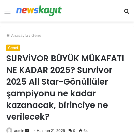
Menü
A
y
...
Anasayfa
/
Genel
Genel
SURVİVOR BÜYÜK MÜKAFATI
NE KADAR 2025? Survivor
2025 All Star-Gönüllüler
şampiyonu ne kadar
kazanacak, birinciye ne
verilecek?
Bir
admin
Haziran 21, 2025
0
64