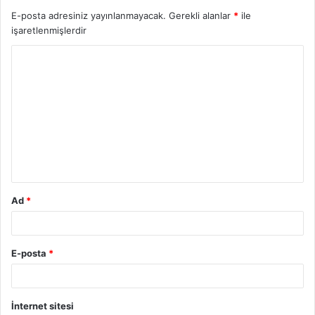
E-posta adresiniz yayınlanmayacak.
Gerekli alanlar
*
ile
işaretlenmişlerdir
Y
o
r
u
m
*
Ad
*
E-posta
*
İnternet sitesi