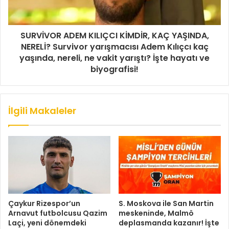
SURVİVOR ADEM KILIÇCI KİMDİR, KAÇ YAŞINDA,
NERELİ? Survivor yarışmacısı Adem Kılıçcı kaç
yaşında, nereli, ne vakit yarıştı? İşte hayatı ve
biyografisi!
İlgili Makaleler
Çaykur Rizespor’un
S. Moskova ile San Martin
Arnavut futbolcusu Qazim
meskeninde, Malmö
Laçi, yeni dönemdeki
deplasmanda kazanır! İşte