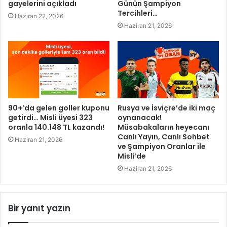
gayelerini açıkladı
Günün Şampiyon
Tercihleri…
Haziran 22, 2026
Haziran 21, 2026
90+’da gelen goller kuponu
Rusya ve İsviçre’de iki maç
getirdi… Misli üyesi 323
oynanacak!
oranla 140.148 TL kazandı!
Müsabakaların heyecanı
Canlı Yayın, Canlı Sohbet
Haziran 21, 2026
ve Şampiyon Oranlar ile
Misli’de
Haziran 21, 2026
Bir yanıt yazın