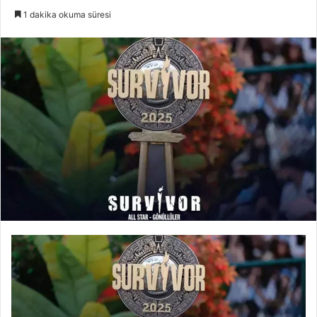
e-
1 dakika okuma süresi
posta
göndermek