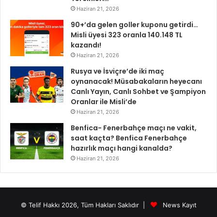
Haziran 21, 2026
90+’da gelen goller kuponu getirdi…
Misli üyesi 323 oranla 140.148 TL
kazandı!
Haziran 21, 2026
Rusya ve İsviçre’de iki maç
oynanacak! Müsabakaların heyecanı
Canlı Yayın, Canlı Sohbet ve Şampiyon
Oranlar ile Misli’de
Haziran 21, 2026
Benfica- Fenerbahçe maçı ne vakit,
saat kaçta? Benfica Fenerbahçe
hazırlık maçı hangi kanalda?
Haziran 21, 2026
© Telif Hakkı 2026, Tüm Hakları Saklıdır |
News Kayıt