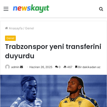
Menü
A
y
...
Anasayfa
/
Genel
Genel
Trabzonspor yeni transferini
duyurdu
Bir
admin
Haziran 26, 2025
0
467
Bir dakikadan az
e-
posta
göndermek