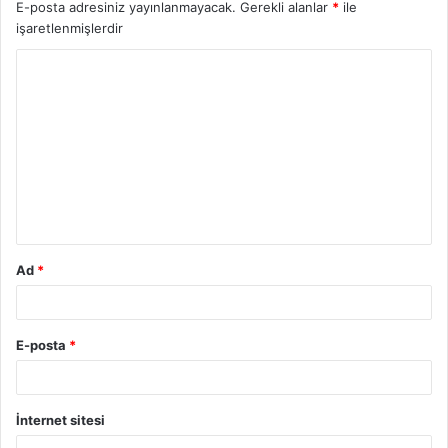
E-posta adresiniz yayınlanmayacak.
Gerekli alanlar
*
ile
işaretlenmişlerdir
Y
o
r
u
m
*
Ad
*
E-posta
*
İnternet sitesi