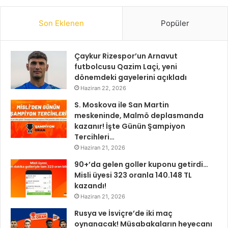
Son Eklenen
Popüler
Çaykur Rizespor’un Arnavut
futbolcusu Qazim Laçi, yeni
dönemdeki gayelerini açıkladı
Haziran 22, 2026
S. Moskova ile San Martin
meskeninde, Malmö deplasmanda
kazanır! İşte Günün Şampiyon
Tercihleri…
Haziran 21, 2026
90+’da gelen goller kuponu getirdi…
Misli üyesi 323 oranla 140.148 TL
kazandı!
Haziran 21, 2026
Rusya ve İsviçre’de iki maç
oynanacak! Müsabakaların heyecanı