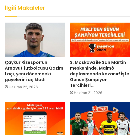
İlgili Makaleler
Çaykur Rizespor’un
S. Moskova ile San Martin
Arnavut futbolcusu Qazim
meskeninde, Malmö
Laçi, yeni dönemdeki
deplasmanda kazanır! İşte
gayelerini açıkladı
Günün Şampiyon
Tercihleri…
Haziran 22, 2026
Haziran 21, 2026