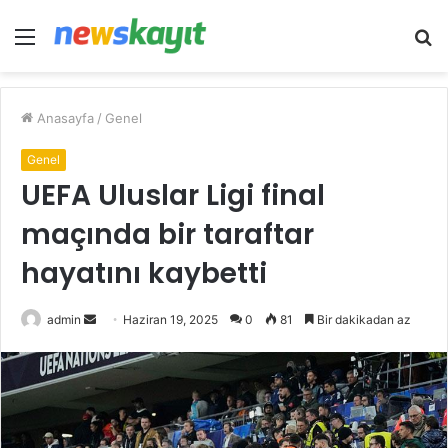
Menü
A
y
...
Anasayfa
/
Genel
Genel
UEFA Uluslar Ligi final
maçında bir taraftar
hayatını kaybetti
Bir
admin
Haziran 19, 2025
0
81
Bir dakikadan az
e-
posta
göndermek