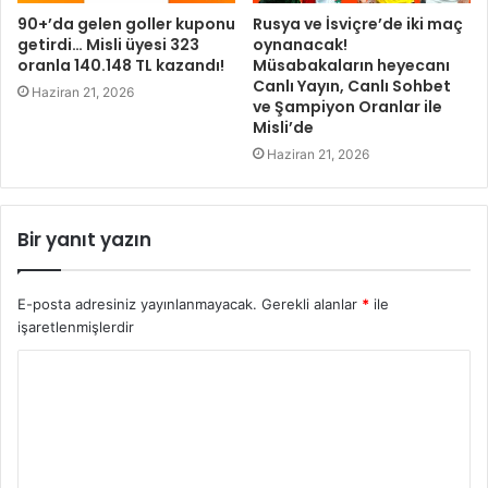
90+’da gelen goller kuponu
Rusya ve İsviçre’de iki maç
getirdi… Misli üyesi 323
oynanacak!
oranla 140.148 TL kazandı!
Müsabakaların heyecanı
Canlı Yayın, Canlı Sohbet
Haziran 21, 2026
ve Şampiyon Oranlar ile
Misli’de
Haziran 21, 2026
Bir yanıt yazın
E-posta adresiniz yayınlanmayacak.
Gerekli alanlar
*
ile
işaretlenmişlerdir
Y
o
r
u