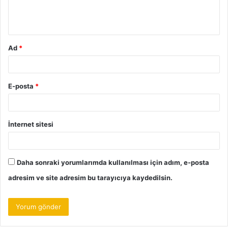
m
*
Ad
*
E-posta
*
İnternet sitesi
Daha sonraki yorumlarımda kullanılması için adım, e-posta
adresim ve site adresim bu tarayıcıya kaydedilsin.