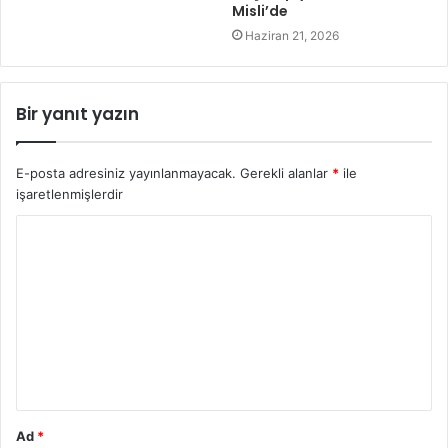
Misli’de
Haziran 21, 2026
Bir yanıt yazın
E-posta adresiniz yayınlanmayacak.
Gerekli alanlar
*
ile
işaretlenmişlerdir
Y
o
r
u
m
*
Ad
*