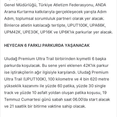
Genel Müdürlüğü, Türkiye Atletizm Federasyonu, ANDA
Arama Kurtarma katkılarıyla gerçekleşecek yarışta Adım
Adım, toplumsal sorumluluk partneri olarak yer alacak.
Binlerce atletin katılacağı tertipte, UPUT100K, UPA66K,
UPM42K, UPE30K, UP16K ve UP6K’lık parkurlar yer alacak.
HEYECAN 6 FARKLI PARKURDA YAŞANACAK
Uludağ Premium Ultra Trail birbirinden kıymetli 6 başka
parkurda koşulacak. Bu sene yeni eklenen 42K’lık parkur
ise iştirakçilerin ağır ilgisiyle karşılandı. Uludağ Premium
Ultra Trail (UPUT100K), 100 kilometre ve 4 bin 620 metre
yükseklik kazanımı ile yüzde 60 patika, yüzde 30 single
track ve yüzde 10 asfalt yoldan oluşan patika koşusu, 19
Temmuz Cumartesi günü sabah saat 06.00’da start alacak
ve 21 saatlik bir bitirme vaktine sahip olacak.