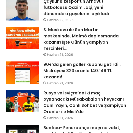
Çaykur Rizespor’un Arnavut
futbolcusu Qazim Laçi, yeni
dönemdeki gayelerini açıkladı
Haziran 22, 2026
S. Moskova ile San Martin
meskeninde, Malmö deplasmanda
kazanır! İşte Günün Şampiyon
Tercihleri…
Haziran 21, 2026
90+’da gelen goller kuponu getirdi…
Misli üyesi 323 oranla 140.148 TL
kazandı!
Haziran 21, 2026
Rusya ve İsviçre’de iki maç
oynanacak! Müsabakaların heyecanı
Canlı Yayın, Canlı Sohbet ve Şampiyon
Oranlar ile Misli’de
Haziran 21, 2026
Benfica- Fenerbahçe maçı ne vakit,