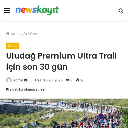
Menü
A
y
...
Anasayfa
/
Genel
Genel
Uludağ Premium Ultra Trail
için son 30 gün
Bir
admin
Haziran 25, 2025
0
98
e-
2 dakika okuma süresi
posta
göndermek