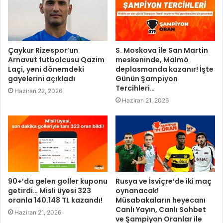
Çaykur Rizespor’un
S. Moskova ile San Martin
Arnavut futbolcusu Qazim
meskeninde, Malmö
Laçi, yeni dönemdeki
deplasmanda kazanır! İşte
gayelerini açıkladı
Günün Şampiyon
Tercihleri…
Haziran 22, 2026
Haziran 21, 2026
90+’da gelen goller kuponu
Rusya ve İsviçre’de iki maç
getirdi… Misli üyesi 323
oynanacak!
oranla 140.148 TL kazandı!
Müsabakaların heyecanı
Canlı Yayın, Canlı Sohbet
Haziran 21, 2026
ve Şampiyon Oranlar ile