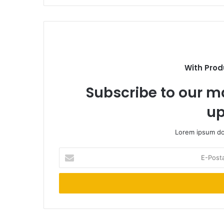
With Prod
Subscribe to our ma
up
Lorem ipsum dol
E-
Posta
adresinizi
giriniz