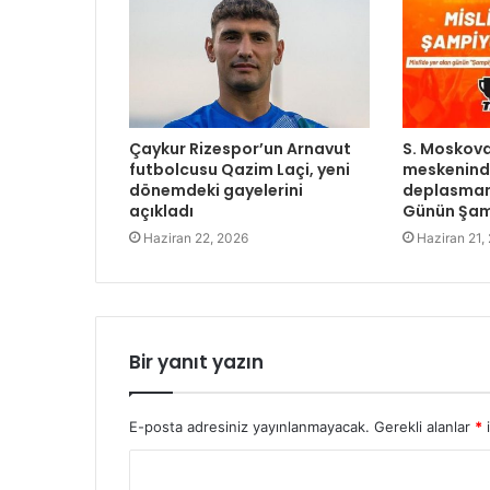
Çaykur Rizespor’un Arnavut
S. Moskova
futbolcusu Qazim Laçi, yeni
meskenind
dönemdeki gayelerini
deplasmand
açıkladı
Günün Şamp
Haziran 22, 2026
Haziran 21,
Bir yanıt yazın
E-posta adresiniz yayınlanmayacak.
Gerekli alanlar
*
i
Y