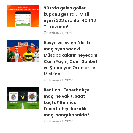
90+’da gelen goller
kuponu getirdi… Misli
üyesi 323 oranla 140.148
TL kazandı!
Haziran 21, 2026
Rusya ve İsviçre’de iki
maç oynanacak!
Müsabakaların heyecanı
Canlı Yayın, Canlı Sohbet
ve Şampiyon Oranlar ile
Misli’de
Haziran 21, 2026
Benfica- Fenerbahçe
maçı ne vakit, saat
kaçta? Benfica
Fenerbahçe hazırlık
maçı hangi kanalda?
Haziran 21, 2026