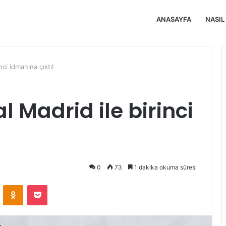
ANASAYFA
NASIL
nci idmanına çıktı!
l Madrid ile birinci
0
73
1 dakika okuma süresi
VKontakte
Odnoklassniki
Pocket