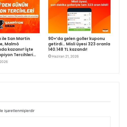
 ile San Martin
90+’da gelen goller kuponu
e, Malmö
getirdi… Misli üyesi 323 oranla
a kazanır! İşte
140.148 TL kazandı!
iyon Tercihleri…
Haziran 21, 2026
 2026
le işaretlenmişlerdir