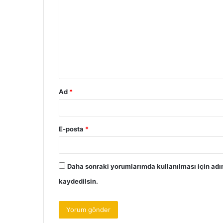
o
r
u
m
*
Ad
*
E-posta
*
Daha sonraki yorumlarımda kullanılması için adı
kaydedilsin.