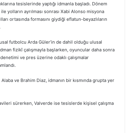
ıklarına tesislerinde yaptığı idmanla başladı. Dönem
i ile yolların ayrılması sonrası Xabi Alonso misyona
lları ortasında formasını giydiği eflatun-beyazlıların
.
lusal futbolcu Arda Güler’in de dahil olduğu ulusal
dman fizikî çalışmayla başlarken, oyuncular daha sonra
 denetimi ve pres üzerine odaklı çalışmalar
amlandı.
l, Alaba ve Brahim Diaz, idmanın bir kısmında grupta yer
ileri sürerken, Valverde ise tesislerde kişisel çalışma