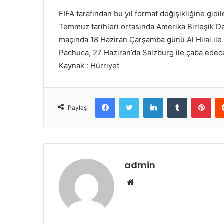
FIFA tarafından bu yıl format değişikliğine gid
Temmuz tarihleri ortasında Amerika Birleşik De
maçında 18 Haziran Çarşamba günü Al Hilal ile 
Pachuca, 27 Haziran’da Salzburg ile çaba edec
Kaynak : Hürriyet
Facebook
Twitter
LinkedIn
Tumblr
Pint
Paylaş
admin
Web
sitesi