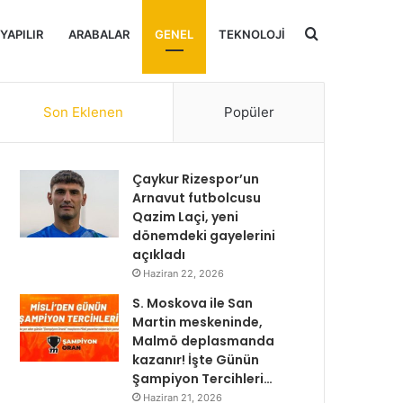
Arama
 YAPILIR
ARABALAR
GENEL
TEKNOLOJI
yap
Son Eklenen
Popüler
...
Çaykur Rizespor’un
Arnavut futbolcusu
Qazim Laçi, yeni
dönemdeki gayelerini
açıkladı
Haziran 22, 2026
S. Moskova ile San
Martin meskeninde,
Malmö deplasmanda
kazanır! İşte Günün
Şampiyon Tercihleri…
Haziran 21, 2026