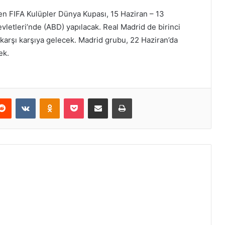
ilen FIFA Kulüpler Dünya Kupası, 15 Haziran – 13
vletleri’nde (ABD) yapılacak. Real Madrid de birinci
karşı karşıya gelecek. Madrid grubu, 22 Haziran’da
ek.
erest
Reddit
VKontakte
Odnoklassniki
Pocket
E-Posta ile paylaş
Yazdır