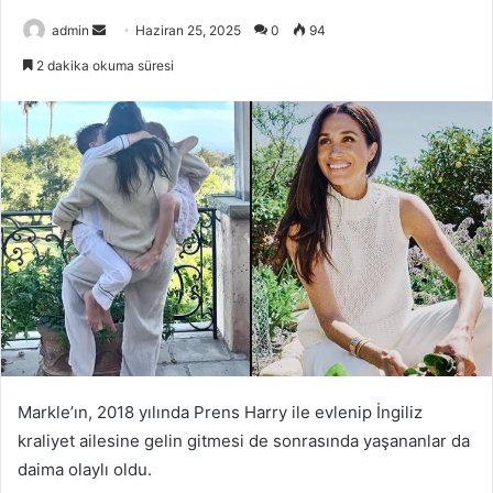
Bir
admin
Haziran 25, 2025
0
94
e-
2 dakika okuma süresi
posta
göndermek
Markle’ın, 2018 yılında Prens Harry ile evlenip İngiliz
kraliyet ailesine gelin gitmesi de sonrasında yaşananlar da
daima olaylı oldu.