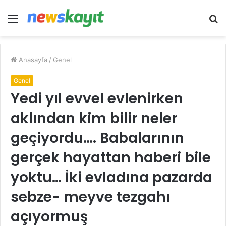
Menü
A
y
...
Anasayfa
/
Genel
Genel
Yedi yıl evvel evlenirken
aklından kim bilir neler
geçiyordu…. Babalarının
gerçek hayattan haberi bile
yoktu… İki evladına pazarda
sebze- meyve tezgahı
açıyormuş