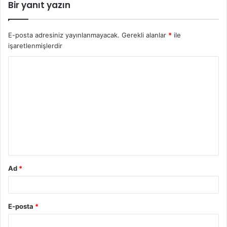
Bir yanıt yazın
E-posta adresiniz yayınlanmayacak.
Gerekli alanlar
*
ile
işaretlenmişlerdir
Y
o
r
u
m
*
Ad
*
E-posta
*