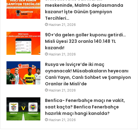
meskeninde, Malmö deplasmanda
kazanır! İşte Günün Şampiyon
Tercihleri…
Haziran 21, 2026
90+’da gelen goller kuponu getirdi…
Misli üyesi 323 oranla 140.148 TL
kazandı!
Haziran 21, 2026
Rusya ve İsviçre’de iki maç
oynanacak! Müsabakaların heyecanı
Canlı Yayın, Canlı Sohbet ve Şampiyon
Oranlar ile Misli’de
Haziran 21, 2026
Benfica- Fenerbahçe maçı ne vakit,
saat kaçta? Benfica Fenerbahçe
hazırlık maçı hangi kanalda?
Haziran 21, 2026