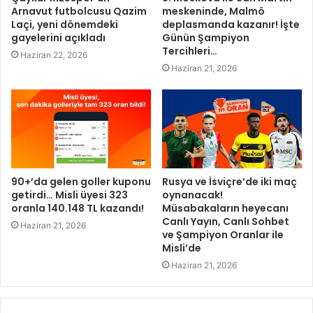
Arnavut futbolcusu Qazim
meskeninde, Malmö
Laçi, yeni dönemdeki
deplasmanda kazanır! İşte
gayelerini açıkladı
Günün Şampiyon
Tercihleri…
Haziran 22, 2026
Haziran 21, 2026
90+’da gelen goller kuponu
Rusya ve İsviçre’de iki maç
getirdi… Misli üyesi 323
oynanacak!
oranla 140.148 TL kazandı!
Müsabakaların heyecanı
Canlı Yayın, Canlı Sohbet
Haziran 21, 2026
ve Şampiyon Oranlar ile
Misli’de
Haziran 21, 2026