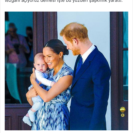
tezgahı açıyoruz demesi işte bu yüzden şaşkınlık yarattı.