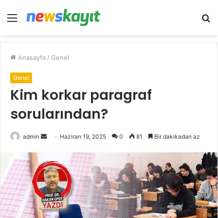
Menü
A
y
...
Anasayfa
/
Genel
Genel
Kim korkar paragraf
sorularından?
Bir
admin
Haziran 19, 2025
0
81
Bir dakikadan az
e-
posta
göndermek