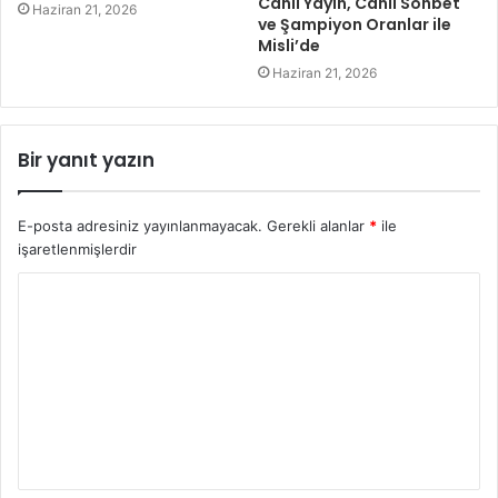
Canlı Yayın, Canlı Sohbet
Haziran 21, 2026
ve Şampiyon Oranlar ile
Misli’de
Haziran 21, 2026
Bir yanıt yazın
E-posta adresiniz yayınlanmayacak.
Gerekli alanlar
*
ile
işaretlenmişlerdir
Y
o
r
u
m
*