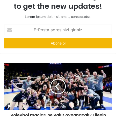
to get the new updates!
Lorem ipsum dolor sit amet, consectetur.
E-
Posta
adresinizi
giriniz
Voleybol maçları ne vakit oynanacak? Filenin