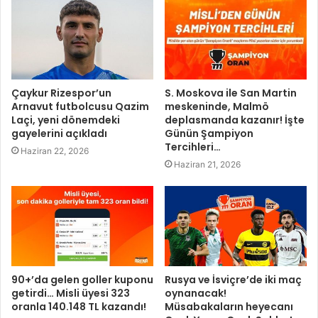
Çaykur Rizespor’un
S. Moskova ile San Martin
Arnavut futbolcusu Qazim
meskeninde, Malmö
Laçi, yeni dönemdeki
deplasmanda kazanır! İşte
gayelerini açıkladı
Günün Şampiyon
Tercihleri…
Haziran 22, 2026
Haziran 21, 2026
90+’da gelen goller kuponu
Rusya ve İsviçre’de iki maç
getirdi… Misli üyesi 323
oynanacak!
oranla 140.148 TL kazandı!
Müsabakaların heyecanı