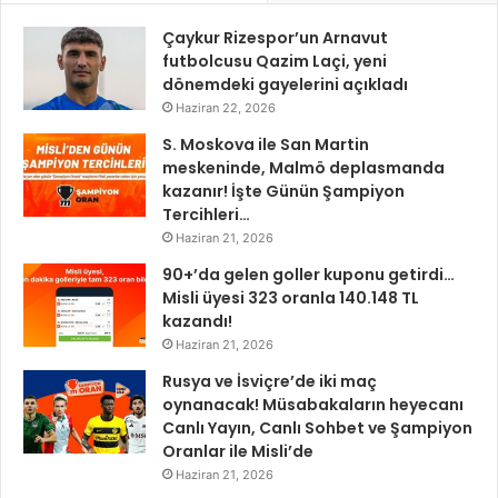
Çaykur Rizespor’un Arnavut
futbolcusu Qazim Laçi, yeni
dönemdeki gayelerini açıkladı
Haziran 22, 2026
S. Moskova ile San Martin
meskeninde, Malmö deplasmanda
kazanır! İşte Günün Şampiyon
Tercihleri…
Haziran 21, 2026
90+’da gelen goller kuponu getirdi…
Misli üyesi 323 oranla 140.148 TL
kazandı!
Haziran 21, 2026
Rusya ve İsviçre’de iki maç
oynanacak! Müsabakaların heyecanı
Canlı Yayın, Canlı Sohbet ve Şampiyon
Oranlar ile Misli’de
Haziran 21, 2026