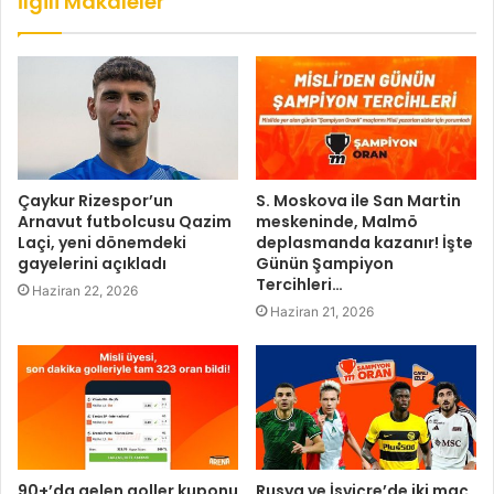
İlgili Makaleler
Çaykur Rizespor’un
S. Moskova ile San Martin
Arnavut futbolcusu Qazim
meskeninde, Malmö
Laçi, yeni dönemdeki
deplasmanda kazanır! İşte
gayelerini açıkladı
Günün Şampiyon
Tercihleri…
Haziran 22, 2026
Haziran 21, 2026
90+’da gelen goller kuponu
Rusya ve İsviçre’de iki maç