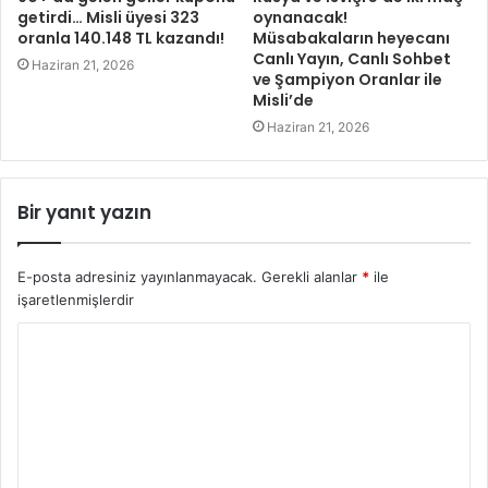
getirdi… Misli üyesi 323
oynanacak!
oranla 140.148 TL kazandı!
Müsabakaların heyecanı
Canlı Yayın, Canlı Sohbet
Haziran 21, 2026
ve Şampiyon Oranlar ile
Misli’de
Haziran 21, 2026
Bir yanıt yazın
E-posta adresiniz yayınlanmayacak.
Gerekli alanlar
*
ile
işaretlenmişlerdir
Y
o
r
u
m