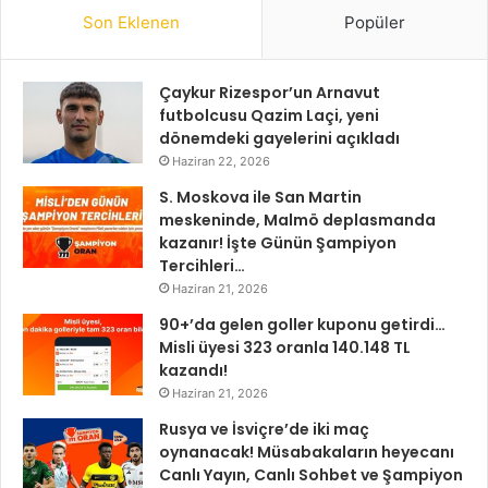
Son Eklenen
Popüler
Çaykur Rizespor’un Arnavut
futbolcusu Qazim Laçi, yeni
dönemdeki gayelerini açıkladı
Haziran 22, 2026
S. Moskova ile San Martin
meskeninde, Malmö deplasmanda
kazanır! İşte Günün Şampiyon
Tercihleri…
Haziran 21, 2026
90+’da gelen goller kuponu getirdi…
Misli üyesi 323 oranla 140.148 TL
kazandı!
Haziran 21, 2026
Rusya ve İsviçre’de iki maç
oynanacak! Müsabakaların heyecanı
Canlı Yayın, Canlı Sohbet ve Şampiyon