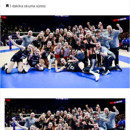
e-
1 dakika okuma süresi
posta
göndermek