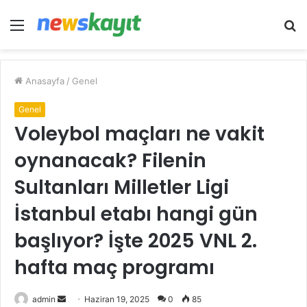
Menü
A
y
...
Anasayfa
/
Genel
Genel
Voleybol maçları ne vakit
oynanacak? Filenin
Sultanları Milletler Ligi
İstanbul etabı hangi gün
başlıyor? İşte 2025 VNL 2.
hafta maç programı
Bir
admin
Haziran 19, 2025
0
85