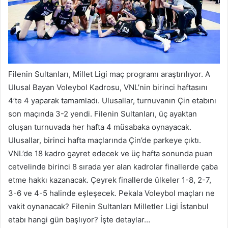
Filenin Sultanları, Millet Ligi maç programı araştırılıyor. A
Ulusal Bayan Voleybol Kadrosu, VNL’nin birinci haftasını
4’te 4 yaparak tamamladı. Ulusallar, turnuvanın Çin etabını
son maçında 3-2 yendi. Filenin Sultanları, üç ayaktan
oluşan turnuvada her hafta 4 müsabaka oynayacak.
Ulusallar, birinci hafta maçlarında Çin’de parkeye çıktı.
VNL’de 18 kadro gayret edecek ve üç hafta sonunda puan
cetvelinde birinci 8 sırada yer alan kadrolar finallerde çaba
etme hakkı kazanacak. Çeyrek finallerde ülkeler 1-8, 2-7,
3-6 ve 4-5 halinde eşleşecek. Pekala Voleybol maçları ne
vakit oynanacak? Filenin Sultanları Milletler Ligi İstanbul
etabı hangi gün başlıyor? İşte detaylar…